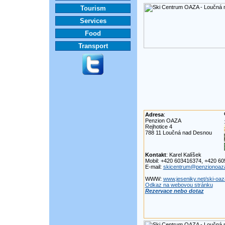
Tourism
Services
Food
Transport
Adresa
:
Penzion OAZA
Rejhotice 4
788 11 Loučná nad Desnou
Kontakt
: Karel Kalíšek
Mobil: +420 603416374, +420 6
E-mail:
skicentrum@penzionoaz
WWW:
www.jeseniky.net/ski-oaz
Odkaz na webovou stránku
Rezervace nebo dotaz