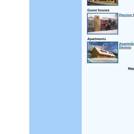
Guest houses
Penzion H
Apartments
Apartmán
Desnou
Map