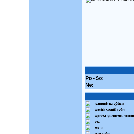
Po - So:
Ne:
Nadmořská výška:
Umělé zasněžování:
Úprava sjezdovek rolbou
WC:
Bufet:
Parkování: