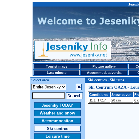
Jesenik
Tourist maps
Picture gallery
Ce
Last minute
Accommod. advertis.
Ski centres - Ski runs
Select area
Ski Centrum OAZA - Louč
Conditions
Snow cover
Fr
11.1. 17:17
20 cm
0 
Jeseniky TODAY
Weather and snow
Accommodation
Ski centres
Leisure time