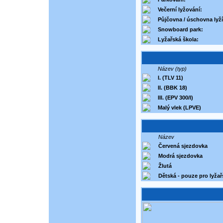
Večerní lyžování:
Půjčovna / úschovna lyží
Snowboard park:
Lyžařská škola:
Název (typ)
I. (TLV 11)
II. (BBK 18)
III. (EPV 300/I)
Malý vlek (LPVE)
Název
Červená sjezdovka
Modrá sjezdovka
Žlutá
Dětská - pouze pro lyža