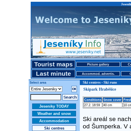
Jesenik
Tourist maps
Picture gallery
Ce
Last minute
Accommod. advertis.
Ski centres - Ski runs
Select area
Skipark Hraběšice
Conditions
Snow cover
Fres
27.2. 18:59
40 cm
10 c
Jeseniky TODAY
Weather and snow
Ski areál se nac
Accommodation
od Šumperka. V ar
Ski centres