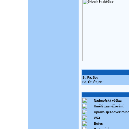
St, Pá, So:
Po, Út, Čt, Ne:
Nadmořská výška:
Umělé zasněžování:
Úprava sjezdovek rolb
WC:
Bufet: