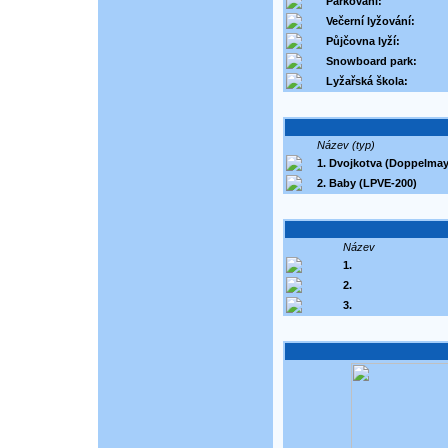
Parkování:
Večerní lyžování:
Půjčovna lyží:
Snowboard park:
Lyžařská škola:
Název (typ)
1. Dvojkotva (Doppelmay
2. Baby (LPVE-200)
Název
1.
2.
3.