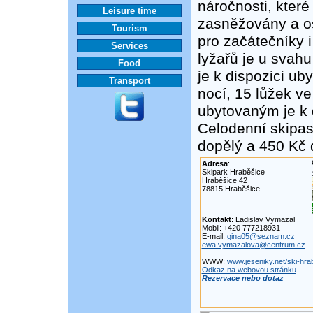
náročnosti, kter
Leisure time
zasněžovány a os
Tourism
pro začátečníky i
Services
lyžařů je u svah
Food
je k dispozici ub
Transport
nocí, 15 lůžek v
ubytovaným je k 
Celodenní skipas
dopělý a 450 Kč d
Adresa
:
Skipark Hraběšice
Hraběšice 42
78815 Hraběšice
Kontakt
: Ladislav Vymazal
Mobil: +420 777218931
E-mail:
gina05@seznam.cz
ewa.vymazalova@centrum.cz
WWW:
www.jeseniky.net/ski-hra
Odkaz na webovou stránku
Rezervace nebo dotaz