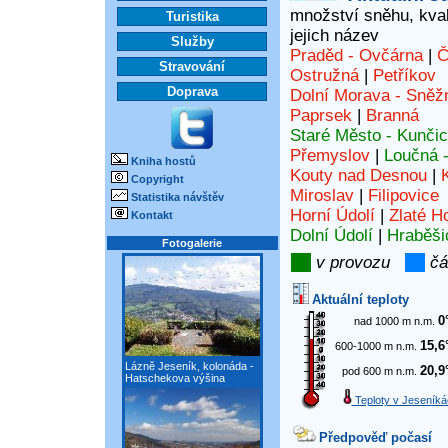
množství sněhu, kvali
Turistika
jejich název
Služby
Praděd - Ovčárna
|
Č
Stravování
Ostružná
|
Petříkov
Doprava
Dolní Morava - Sněž
Paprsek
|
Branná
Staré Město - Kunči
Přemyslov
|
Loučná 
Kniha hostů
Kouty nad Desnou
|
Copyright
Miroslav
|
Filipovice
Statistika návštěv
Horní Údolí
|
Zlaté H
Kontakt
Dolní Údolí
|
Hraběši
Fotogalerie
v provozu
čá
Aktuální teploty
0
nad 1000 m n.m.
15,6
600-1000 m n.m.
Lázně Jeseník, kolonáda -
20,9
pod 600 m n.m.
Hatschekova výšina
Teploty v Jeseníká
Předpověď počasí