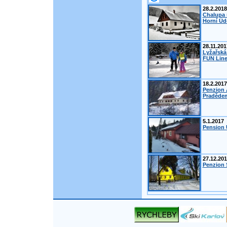
28.2.2018
Chalupa 
Horní Úd
28.11.201
Lyžařská
FUN Line
18.2.2017
Penzion 
Pradědem
5.1.2017
Pension 
27.12.20
Penzion Š