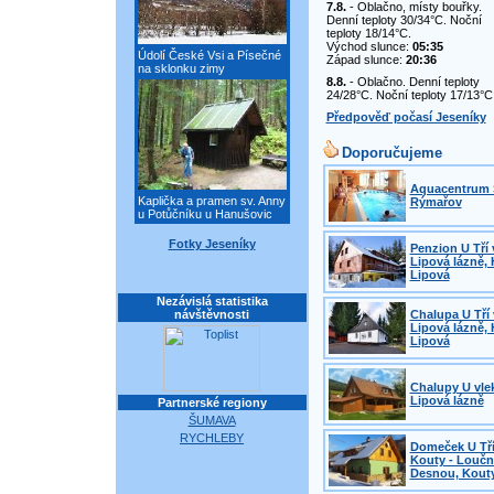
7.8.
- Oblačno, místy bouřky.
Denní teploty 30/34°C. Noční
teploty 18/14°C.
Východ slunce:
05:35
Údolí České Vsi a Písečné
Západ slunce:
20:36
na sklonku zimy
8.8.
- Oblačno. Denní teploty
24/28°C. Noční teploty 17/13°C
Předpověď počasí Jeseníky
Doporučujeme
Aquacentrum 
Kaplička a pramen sv. Anny
Rýmařov
u Potůčníku u Hanušovic
Fotky Jeseníky
Penzion U Tří 
Lipová lázně, 
Lipová
Nezávislá statistika
návštěvnosti
Chalupa U Tří 
Lipová lázně, 
Lipová
Chalupy U vle
Lipová lázně
Partnerské regiony
ŠUMAVA
RYCHLEBY
Domeček U Tří
Kouty - Loučn
Desnou, Kout