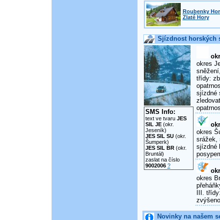
Roubenky Horn
Zlaté Hory
Sjízdnost horských s
okr
okres Je
sněžení,
třídy: 
opatrnos
sjízdné 
zledova
opatrnos
SMS Info:
text ve tvaru
JES
okr
SIL JE
(okr.
Jeseník)
okres Šu
JES SIL SU
(okr.
srážek, 
Šumperk)
sjízdné 
JES SIL BR
(okr.
posypem
Bruntál)
zaslat na číslo
9002006
?
okr
okres Br
přeháňky
III. tří
zvýšenou
Novinky na našem s