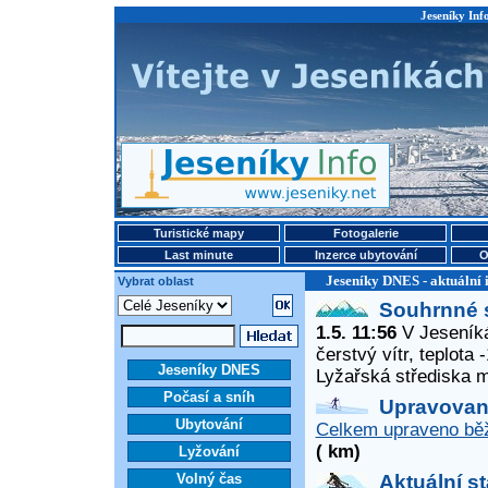
Jeseníky Info
Turistické mapy
Fotogalerie
Last minute
Inzerce ubytování
O
Jeseníky DNES - aktuální 
Vybrat oblast
Souhrnné 
1.5. 11:56
V Jeseníká
čerstvý vítr, teplota
Jeseníky DNES
Lyžařská střediska 
Počasí a sníh
Upravované
Ubytování
Celkem upraveno běž
( km)
Lyžování
Volný čas
Aktuální s