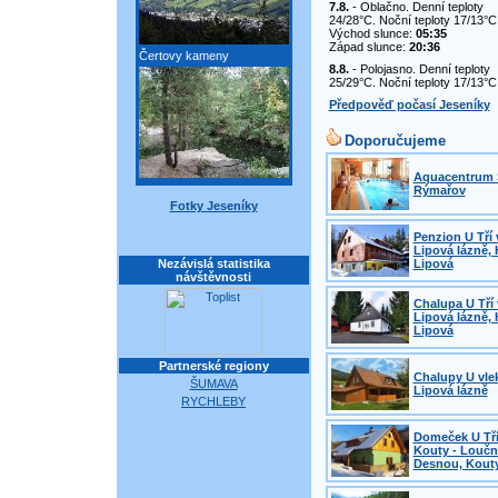
7.8.
- Oblačno. Denní teploty
24/28°C. Noční teploty 17/13°C
Východ slunce:
05:35
Západ slunce:
20:36
Čertovy kameny
8.8.
- Polojasno. Denní teploty
25/29°C. Noční teploty 17/13°C
Předpověď počasí Jeseníky
Doporučujeme
Aquacentrum 
Rýmařov
Fotky Jeseníky
Penzion U Tří 
Lipová lázně, 
Nezávislá statistika
Lipová
návštěvnosti
Chalupa U Tří 
Lipová lázně, 
Lipová
Partnerské regiony
Chalupy U vle
ŠUMAVA
Lipová lázně
RYCHLEBY
Domeček U Tří
Kouty - Loučn
Desnou, Kout