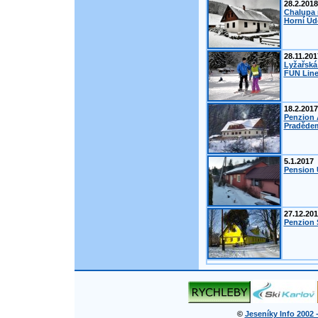
28.2.2018
Chalupa 
Horní Úd
28.11.201
Lyžařská
FUN Line
18.2.2017
Penzion 
Pradědem
5.1.2017
Pension 
27.12.20
Penzion Š
©
Jeseníky Info 2002 