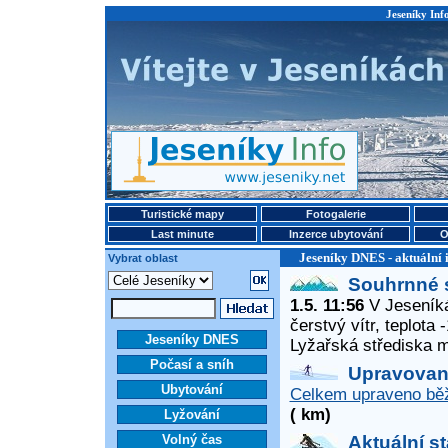
Jeseníky Info
Turistické mapy
Fotogalerie
Last minute
Inzerce ubytování
O
Jeseníky DNES - aktuální 
Vybrat oblast
Souhrnné 
1.5. 11:56
V Jeseníká
čerstvý vítr, teplota
Jeseníky DNES
Lyžařská střediska 
Počasí a sníh
Upravované
Ubytování
Celkem upraveno běž
( km)
Lyžování
Volný čas
Aktuální s