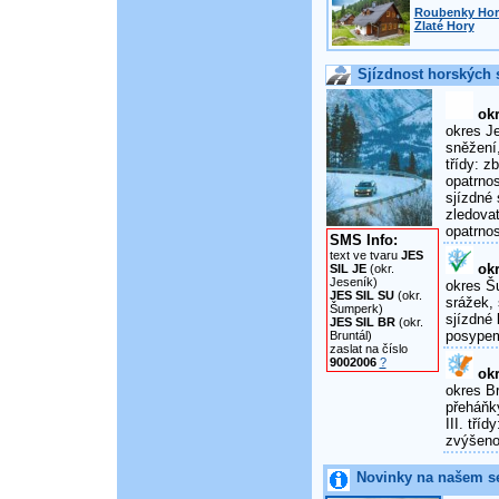
Roubenky Horn
Zlaté Hory
Sjízdnost horských s
okr
okres Je
sněžení,
třídy: 
opatrnos
sjízdné 
zledova
opatrnos
SMS Info:
text ve tvaru
JES
okr
SIL JE
(okr.
Jeseník)
okres Šu
JES SIL SU
(okr.
srážek, 
Šumperk)
sjízdné 
JES SIL BR
(okr.
posypem
Bruntál)
zaslat na číslo
9002006
?
okr
okres Br
přeháňky
III. tří
zvýšenou
Novinky na našem s