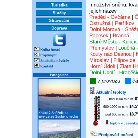
množství sněhu, kvali
Turistika
jejich název
Služby
Praděd - Ovčárna
|
Č
Stravování
Ostružná
|
Petříkov
Doprava
Dolní Morava - Sněž
Paprsek
|
Branná
Staré Město - Kunči
Přemyslov
|
Loučná 
Kniha hostů
Kouty nad Desnou
|
Copyright
Miroslav
|
Filipovice
Statistika návštěv
Horní Údolí
|
Zlaté H
Kontakt
Dolní Údolí
|
Hraběši
Fotogalerie
v provozu
čá
Aktuální teploty
0
nad 1000 m n.m.
14,5
600-1000 m n.m.
Králický Sněžník za
18,7
pod 600 m n.m.
inverze ze Suchého vrchu
Teploty v Jeseníká
Předpověď počasí