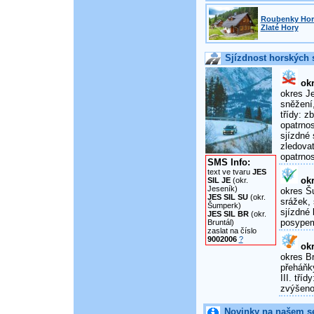
Roubenky Horn
Zlaté Hory
Sjízdnost horských s
okr
okres Je
sněžení,
třídy: 
opatrnos
sjízdné 
zledova
opatrnos
SMS Info:
text ve tvaru
JES
okr
SIL JE
(okr.
Jeseník)
okres Šu
JES SIL SU
(okr.
srážek, 
Šumperk)
sjízdné 
JES SIL BR
(okr.
posypem
Bruntál)
zaslat na číslo
9002006
?
okr
okres Br
přeháňky
III. tří
zvýšenou
Novinky na našem s