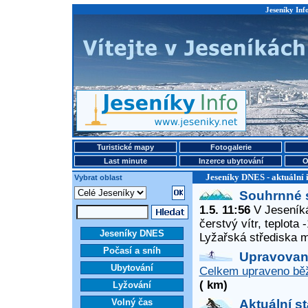
Jeseníky Info
Turistické mapy
Fotogalerie
Last minute
Inzerce ubytování
O
Jeseníky DNES - aktuální 
Vybrat oblast
Souhrnné 
1.5. 11:56
V Jeseníká
čerstvý vítr, teplota
Jeseníky DNES
Lyžařská střediska 
Počasí a sníh
Upravované
Ubytování
Celkem upraveno běž
( km)
Lyžování
Volný čas
Aktuální s