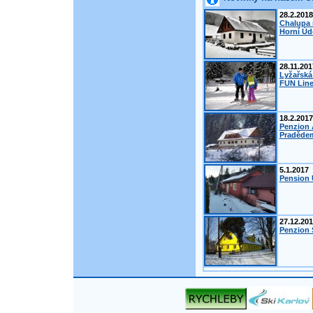
28.2.2018
Chalupa 
Horní Úd
28.11.201
Lyžařská
FUN Line
18.2.2017
Penzion 
Pradědem
5.1.2017
Pension 
27.12.20
Penzion Š