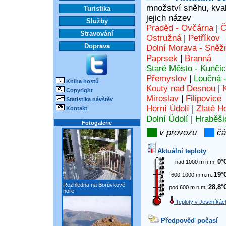
množství sněhu, kvali
Turistika
jejich název
Služby
Praděd - Ovčárna
|
Č
Stravování
Ostružná
|
Petříkov
Doprava
Dolní Morava - Sněž
Paprsek
|
Branná
Staré Město - Kunči
Přemyslov
|
Loučná 
Kniha hostů
Kouty nad Desnou
|
Copyright
Miroslav
|
Filipovice
Statistika návštěv
Horní Údolí
|
Zlaté H
Kontakt
Dolní Údolí
|
Hraběši
Fotogalerie
v provozu
čá
Aktuální teploty
0°
nad 1000 m n.m.
19°
600-1000 m n.m.
Rozhledna na Borůvkové
28,8°
pod 600 m n.m.
hoře
Teploty v Jeseníkác
Předpověď počasí