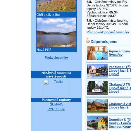
6.8.
- Oblačno, místy bouřky.
Denní teploty 32/36°C. Noční
teploty 18/14°C.
Východ slunce:
05:34
Obří skály z jihu
Západ slunce:
20:37
7.8.
- Oblačno, místy bouřky.
Denní teploty 30/34°C. Noční
teploty 18/14°C.
Předpověď počasí Jeseníky
Doporučujeme
Nová Pláň
Aquacentrum 
Rýmařov
Fotky Jeseníky
Penzion U Tří 
Lipová lázně, 
Nezávislá statistika
Lipová
návštěvnosti
Chalupa U Tří 
Lipová lázně, 
Lipová
Partnerské regiony
Chalupy U vle
ŠUMAVA
Lipová lázně
RYCHLEBY
Domeček U Tří
Kouty - Loučn
Desnou, Kout