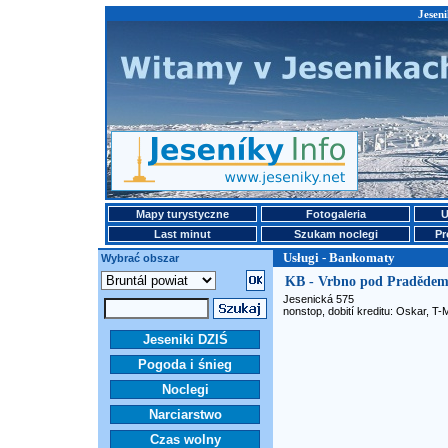
Jeseni
Mapy turystyczne
Fotogaleria
U
Last minut
Szukam noclegi
Pr
Usługi - Bankomaty
Wybrać obszar
KB - Vrbno pod Praděde
Jesenická 575
nonstop, dobití kreditu: Oskar, T-
Jeseniki DZIŚ
Pogoda i śnieg
Noclegi
Narciarstwo
Czas wolny