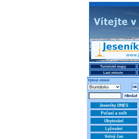
Turistické mapy
Last minute
Vybrat oblast
Jeseníky DNES
Počasí a sníh
Ubytování
Lyžování
Volný čas