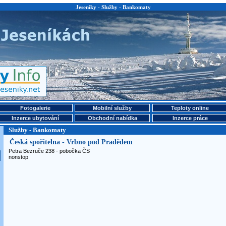
Jeseníky - Služby - Bankomaty
Fotogalerie
Mobilní služby
Teploty online
Inzerce ubytování
Obchodní nabídka
Inzerce práce
Služby - Bankomaty
Česká spořitelna - Vrbno pod Pradědem
Petra Bezruče 238 - pobočka ČS
nonstop