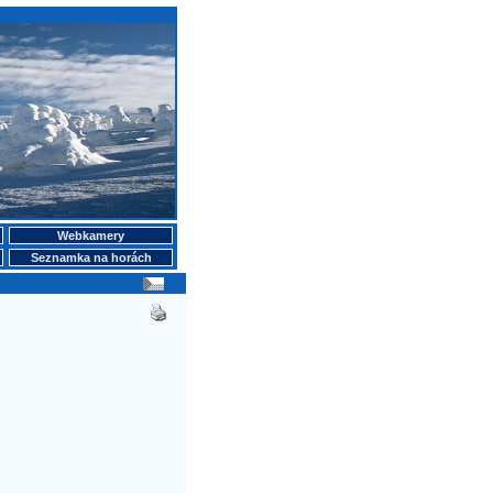
Webkamery
Seznamka na horách