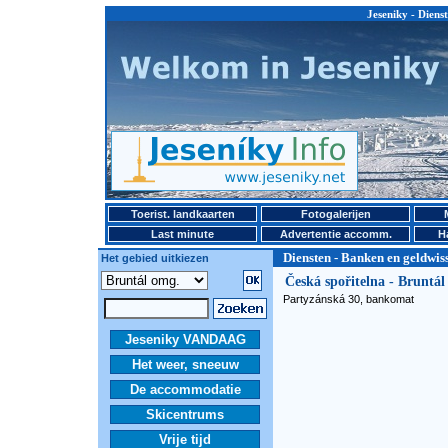
Jeseniky - Diens
Toerist. landkaarten
Fotogalerijen
Last minute
Advertentie accomm.
H
Diensten - Banken en geldwis
Het gebied uitkiezen
Česká spořitelna - Bruntál
Partyzánská 30, bankomat
Jeseniky VANDAAG
Het weer, sneeuw
De accommodatie
Skicentrums
Vrije tijd