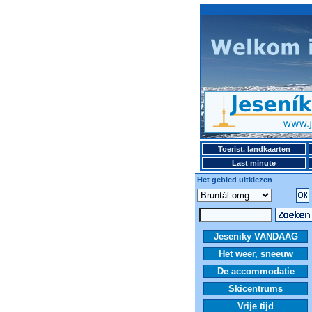
Toerist. landkaarten
Last minute
Het gebied uitkiezen
Jeseniky VANDAAG
Het weer, sneeuw
De accommodatie
Skicentrums
Vrije tijd