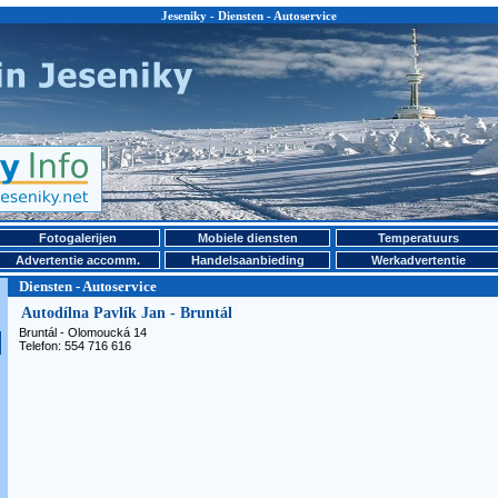
Jeseniky - Diensten - Autoservice
Fotogalerijen
Mobiele diensten
Temperatuurs
Advertentie accomm.
Handelsaanbieding
Werkadvertentie
Diensten - Autoservice
Autodílna Pavlík Jan - Bruntál
Bruntál - Olomoucká 14
Telefon: 554 716 616