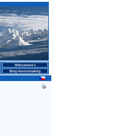
Webcamera's
Berg-kennismaking