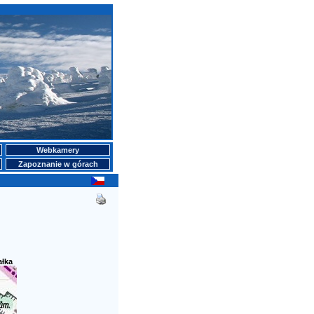
Webkamery
Zapoznanie w górach
ałka