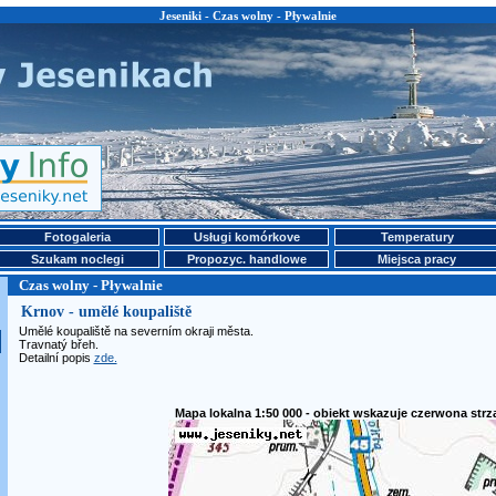
Jeseniki - Czas wolny - Pływalnie
Fotogaleria
Usługi komórkove
Temperatury
Szukam noclegi
Propozyc. handlowe
Miejsca pracy
Czas wolny - Pływalnie
Krnov - umělé koupaliště
Umělé koupaliště na severním okraji města.
Travnatý břeh.
Detailní popis
zde.
Mapa lokalna 1:50 000 - obiekt wskazuje czerwona strz