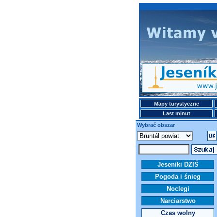
Mapy turystyczne
Last minut
Wybrać obszar
Jeseniki DZIŚ
Pogoda i śnieg
Noclegi
Narciarstwo
Czas wolny