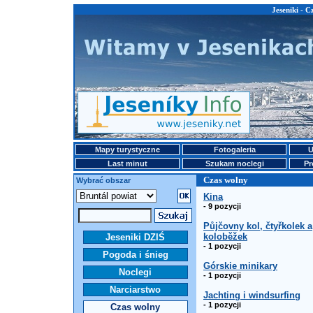
Jeseniki - 
Mapy turystyczne
Fotogaleria
U
Last minut
Szukam noclegi
Pr
Czas wolny
Wybrać obszar
Kina
- 9 pozycji
Půjčovny kol, čtyřkolek a
koloběžek
Jeseniki DZIŚ
- 1 pozycji
Pogoda i śnieg
Górskie minikary
Noclegi
- 1 pozycji
Narciarstwo
Jachting i windsurfing
- 1 pozycji
Czas wolny