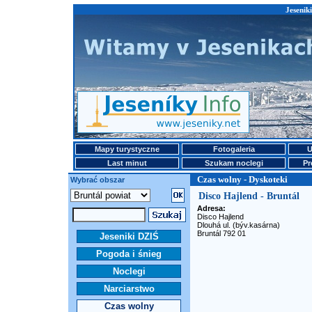
Jesenik
Mapy turystyczne
Fotogaleria
U
Last minut
Szukam noclegi
Pr
Czas wolny - Dyskoteki
Wybrać obszar
Disco Hajlend - Bruntál
Adresa:
Disco Hajlend
Dlouhá ul. (býv.kasárna)
Bruntál 792 01
Jeseniki DZIŚ
Pogoda i śnieg
Noclegi
Narciarstwo
Czas wolny