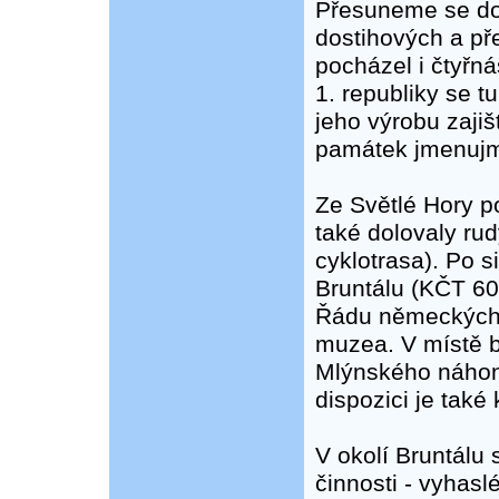
Přesuneme se do
dostihových a př
pocházel i čtyřn
1. republiky se t
jeho výrobu zaji
památek jmenujme 
Ze Světlé Hory p
také dolovaly rud
cyklotrasa). Po s
Bruntálu (KČT 60
Řádu německých r
muzea. V místě b
Mlýnského náhon
dispozici je také
V okolí Bruntálu 
činnosti - vyhas