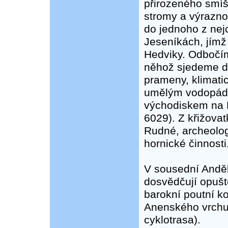
přirozeného smí
stromy a výraznou
do jednoho z nejc
Jeseníkách, jímž 
Hedviky. Odbočím
něhož sjedeme do
prameny, klimati
umělým vodopádem
východiskem na 
6029). Z křižova
Rudné, archeologi
hornické činnosti
V sousední Anděl
dosvědčují opuště
barokní poutní ko
Anenského vrchu
cyklotrasa).