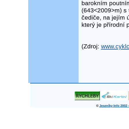
barokním poutním
(643<2009>m) s t
čediče, na jejím 
který je přírodní
(Zdroj:
www.cyklo
©
Jeseníky Info 2002 