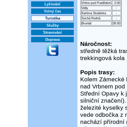
Vrbno pod Pradědem
0.00
Lyžování
Vidly
-
Volný čas
Karlova Studánka
-
Turistika
Suchá Rudná
-
Bruntál
38.00
Služby
Stravování
Doprava
Náročnost:
středně těžká tra
trekkingová kola
Popis trasy:
Kolem Zámecké ho
nad Vrbnem pod 
Střední Opavy k 
silniční značení
železité kyselky
vede odbočka z 
nachází přírodní