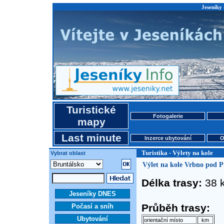
Jeseníky 
Turistické
Fotogalerie
mapy
Last minute
Inzerce ubytování
O
Turistika - Výlety na kole
Vybrat oblast
Výlet na kole Vrbno pod 
Délka trasy:
38 
Jeseníky DNES
Průběh trasy:
Počasí a sníh
Ubytování
orientační místo
km