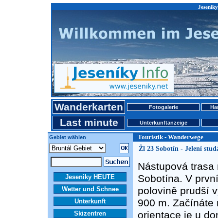
Jeseniky
Wanderkarten
Fotogalerie
Ha
Last minute
Unterkunftanzeige
Touristik - Wanderwege
Gebiet wählen
Žl 23 Sobotín - Jelení stu
Nástupová trasa 
Sobotína. V prvn
Jeseniky HEUTE
polovině prudší 
Wetter und Schnee
900 m. Začínáte 
Unterkunft
orientace je u d
Skizentren