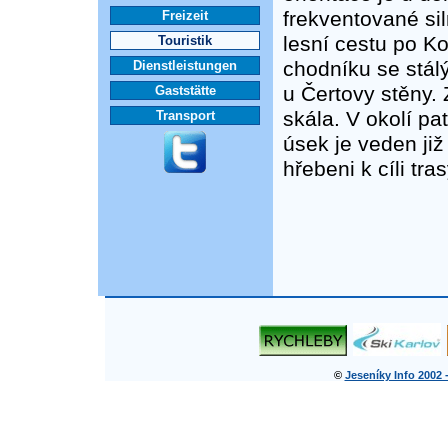
frekventované sil
Freizeit
lesní cestu po K
Touristik
chodníku se stál
Dienstleistungen
u Čertovy stěny.
Gaststätte
skála. V okolí pa
Transport
úsek je veden ji
hřebeni k cíli tra
©
Jeseníky Info 2002 