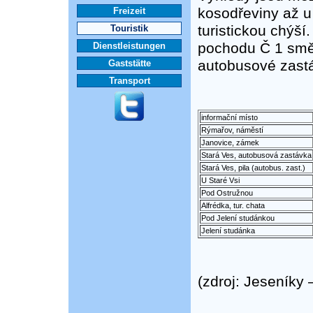
kosodřeviny až u
Freizeit
turistickou chýší
Touristik
pochodu Č 1 směr
Dienstleistungen
autobusové zastá
Gaststätte
Transport
informační místo
Rýmařov, náměstí
Janovice, zámek
Stará Ves, autobusová zastávka
Stará Ves, pila (autobus. zast.)
U Staré Vsi
Pod Ostružnou
Alfrédka, tur. chata
Pod Jelení studánkou
Jelení studánka
(zdroj: Jeseníky