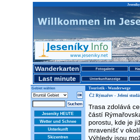
Jeseniky
Wanderkarten
Fotogalerie
Ha
Last minute
Unterkunftanzeige
Touristik - Wanderwege
Gebiet wählen
Č2 Rýmařov - Jelení studá
Trasa zdolává ce
částí Rýmařovska
Jeseniky HEUTE
porostu, kde je j
Wetter und Schnee
mravenišť v okolí
Unterkunft
Výhledy jsou mož
Skizentren