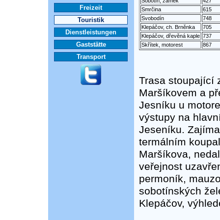
Sobotín, zámek
427
Freizeit
Smrčina
615
Svobodín
748
Touristik
Klepáčov, ch. Brněnka
705
Dienstleistungen
Klepáčov, dřevěná kaple
737
Gaststätte
Skřítek, motorest
867
Transport
Trasa stoupající 
Maršíkovem a pře
Jesníku u motores
výstupy na hlavní
Jeseníku. Zajímav
termálním koupal
Maršíkova, nedal
veřejnost uzavře
permoník, mauzol
sobotínských žele
Klepáčov, výhled