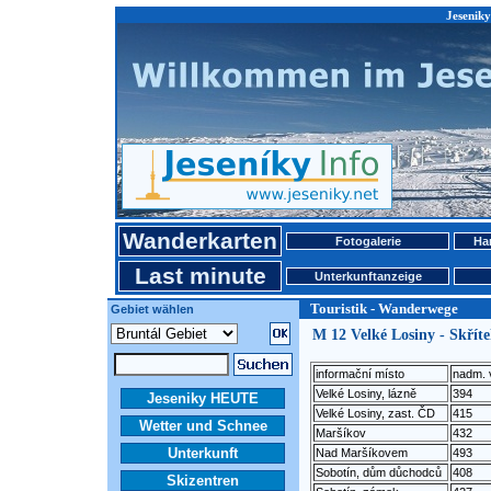
Jeseniky
Wanderkarten
Fotogalerie
Ha
Last minute
Unterkunftanzeige
Touristik - Wanderwege
Gebiet wählen
M 12 Velké Losiny - Skřít
informační místo
nadm. 
Velké Losiny, lázně
394
Jeseniky HEUTE
Velké Losiny, zast. ČD
415
Wetter und Schnee
Maršíkov
432
Unterkunft
Nad Maršíkovem
493
Sobotín, dům důchodců
408
Skizentren