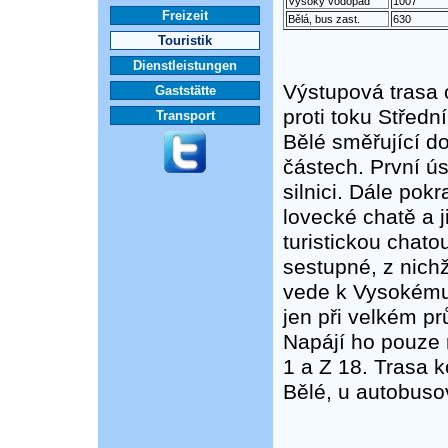
Vysoký vodopád
1007
Freizeit
Bělá, bus zast.
630
Touristik
Dienstleistungen
Výstupová trasa
Gaststätte
proti toku Střed
Transport
Bělé směřující d
částech. První ús
silnici. Dále po
lovecké chatě a j
turistickou chato
sestupné, z nich
vede k Vysokému
jen při velkém pr
Napájí ho pouze r
1 a Z 18. Trasa 
Bělé, u autobuso