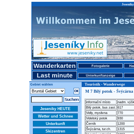
Jeseniky
Wanderkarten
Fotogalerie
Ha
Last minute
Unterkunftanzeige
Touristik - Wanderwege
Gebiet wählen
M 7 Bílý potok - Švýcárna
informační místo
nadm. výš
Bílý potok, bus zast.
617
Jeseniky HEUTE
Vidly, myslivna
770
Wetter und Schnee
Videlský potok
930
Unterkunft
Černík
1200
Švýcárna, tur.ch.
1315
Skizentren