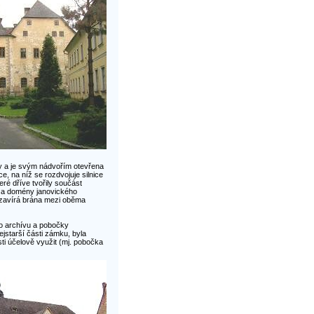
 a je svým nádvořím otevřena
, na níž se rozdvojuje silnice
ré dříve tvořily součást
ů a domény janovického
 uzavírá brána mezi oběma
ho archívu a pobočky
ejstarší části zámku, byla
ti účelově využit (mj. pobočka