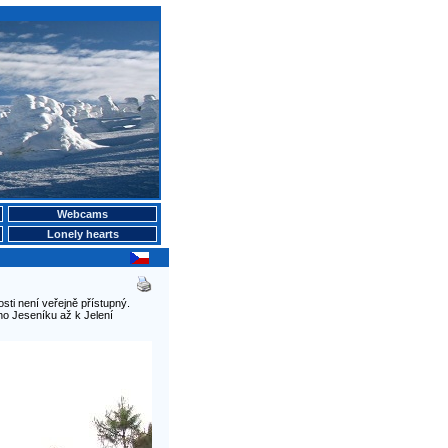
Webcams
Lonely hearts
i není veřejně přístupný.
ho Jeseníku až k Jelení