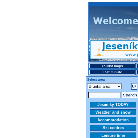
Tourist maps
Last minute
Select area
Jeseniky TODAY
Weather and snow
Accommodation
Ski centres
Leisure time