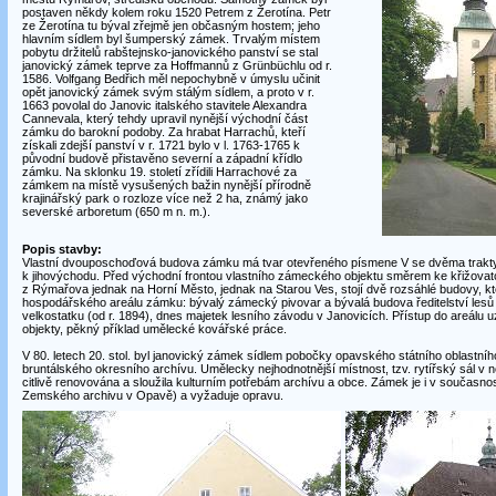
postaven někdy kolem roku 1520 Petrem z Žerotína. Petr
ze Žerotína tu býval zřejmě jen občasným hostem; jeho
hlavním sídlem byl šumperský zámek. Trvalým místem
pobytu držitelů rabštejnsko-janovického panství se stal
janovický zámek teprve za Hoffmannů z Grünbüchlu od r.
1586. Volfgang Bedřich měl nepochybně v úmyslu učinit
opět janovický zámek svým stálým sídlem, a proto v r.
1663 povolal do Janovic italského stavitele Alexandra
Cannevala, který tehdy upravil nynější východní část
zámku do barokní podoby. Za hrabat Harrachů, kteří
získali zdejší panství v r. 1721 bylo v l. 1763-1765 k
původní budově přistavěno severní a západní křídlo
zámku. Na sklonku 19. století zřídili Harrachové za
zámkem na místě vysušených bažin nynější přírodně
krajinářský park o rozloze více než 2 ha, známý jako
severské arboretum (650 m n. m.).
Popis stavby:
Vlastní dvouposchoďová budova zámku má tvar otevřeného písmene V se dvěma trakty
k jihovýchodu. Před východní frontou vlastního zámeckého objektu směrem ke křižovatce
z Rýmařova jednak na Horní Město, jednak na Starou Ves, stojí dvě rozsáhlé budovy, kte
hospodářského areálu zámku: bývalý zámecký pivovar a bývalá budova ředitelství les
velkostatku (od r. 1894), dnes majetek lesního závodu v Janovicích. Přístup do areálu
objekty, pěkný příklad umělecké kovářské práce.
V 80. letech 20. stol. byl janovický zámek sídlem pobočky opavského státního oblastní
bruntálského okresního archívu. Umělecky nejhodnotnější místnost, tzv. rytířský sál v n
citlivě renovována a sloužila kulturním potřebám archívu a obce. Zámek je i v současnos
Zemského archivu v Opavě) a vyžaduje opravu.