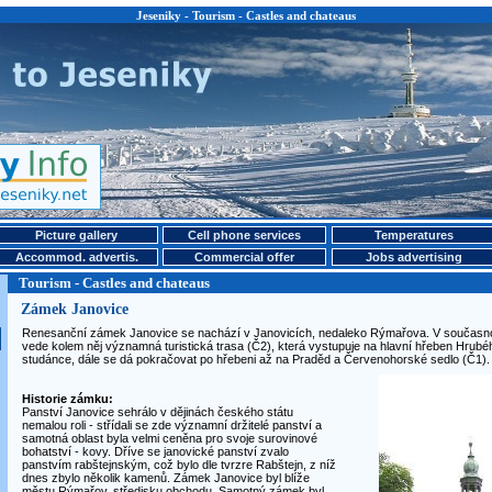
Jeseniky - Tourism - Castles and chateaus
Picture gallery
Cell phone services
Temperatures
Accommod. advertis.
Commercial offer
Jobs advertising
Tourism - Castles and chateaus
Zámek Janovice
Renesanční zámek Janovice se nachází v Janovicích, nedaleko Rýmařova. V současnost
vede kolem něj významná turistická trasa (Č2), která vystupuje na hlavní hřeben Hrubé
studánce, dále se dá pokračovat po hřebeni až na Praděd a Červenohorské sedlo (Č1).
Historie zámku:
Panství Janovice sehrálo v dějinách českého státu
nemalou roli - střídali se zde významní držitelé panství a
samotná oblast byla velmi ceněna pro svoje surovinové
bohatství - kovy. Dříve se janovické panství zvalo
panstvím rabštejnským, což bylo dle tvrzre Rabštejn, z níž
dnes zbylo několik kamenů. Zámek Janovice byl blíže
městu Rýmařov, středisku obchodu. Samotný zámek byl