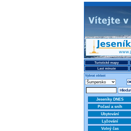
Turistické mapy
Last minute
Vybrat oblast
Jeseníky DNES
Počasí a sníh
Ubytování
Lyžování
Volný čas