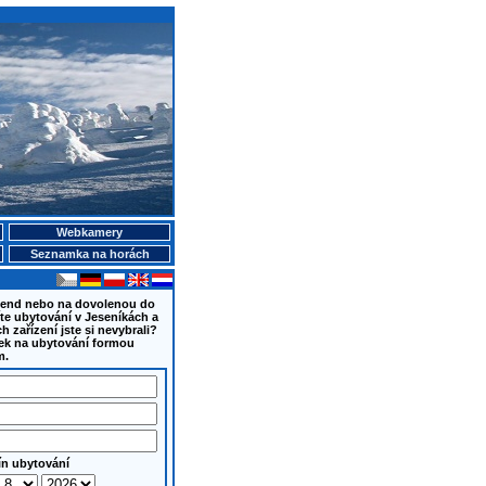
Webkamery
Seznamka na horách
íkend nebo na dovolenou do
te ubytování v Jeseníkách a
 zařízení jste si nevybrali?
ek na ubytování formou
m.
ín ubytování