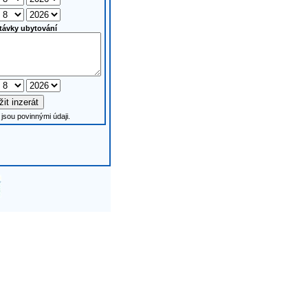
távky ubytování
jsou povinnými údaji.