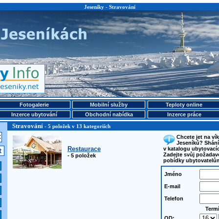
Jeseníky - Stravování
Fotogalerie
Mobilní služby
Teploty online
Inzerce ubytování
Obchodní nabídka
Inzerce práce
Stravování
- 5 položek v 13 kategoriích
Chcete jet na v
Jeseníků? Shání
Restaurace
v katalogu ubytovacích
Zadejte svůj požadav
- 5 položek
pobídky ubytovatelů
Jméno
E-mail
Telefon
Term
OD: