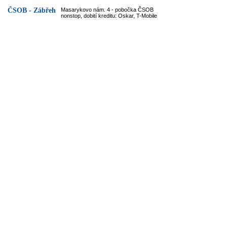
ČSOB - Zábřeh
Masarykovo nám. 4 - pobočka ČSOB
nonstop, dobití kreditu: Oskar, T-Mobile