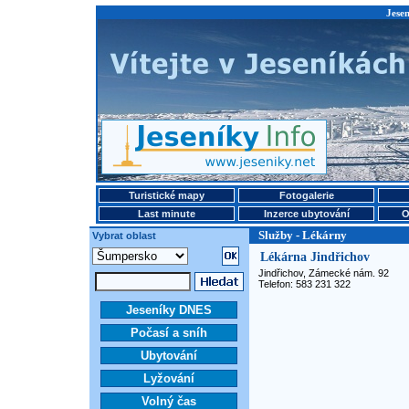
Jesen
Turistické mapy
Fotogalerie
Last minute
Inzerce ubytování
O
Služby - Lékárny
Vybrat oblast
Lékárna Jindřichov
Jindřichov, Zámecké nám. 92
Telefon: 583 231 322
Jeseníky DNES
Počasí a sníh
Ubytování
Lyžování
Volný čas