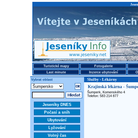
Jesen
Turistické mapy
Fotogalerie
Last minute
Inzerce ubytování
O
Služby - Lékárny
Vybrat oblast
Krajinská lékárna - Šump
Šumperk, Komenského 4
Telefon: 583 214 877
Jeseníky DNES
Počasí a sníh
Ubytování
Lyžování
Volný čas