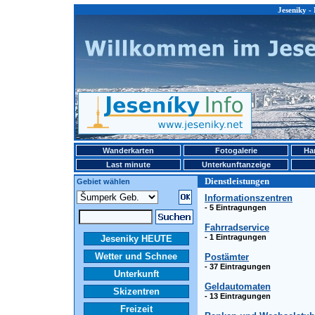
Jeseniky -
Wanderkarten
Fotogalerie
Ha
Last minute
Unterkunftanzeige
Dienstleistungen
Gebiet wählen
Informationszentren
- 5 Eintragungen
Fahrradservice
- 1 Eintragungen
Jeseniky HEUTE
Wetter und Schnee
Postämter
- 37 Eintragungen
Unterkunft
Geldautomaten
Skizentren
- 13 Eintragungen
Freizeit