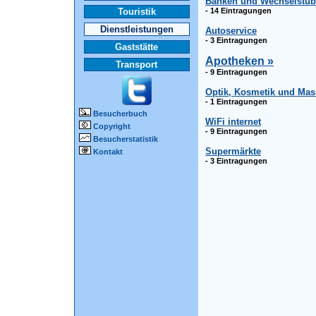
Banken und Wechselstu
Touristik
- 14 Eintragungen
Dienstleistungen
Autoservice
- 3 Eintragungen
Gaststätte
Apotheken »
Transport
- 9 Eintragungen
Optik, Kosmetik und Ma
- 1 Eintragungen
Besucherbuch
WiFi internet
Copyright
- 9 Eintragungen
Besucherstatistik
Supermärkte
Kontakt
- 3 Eintragungen