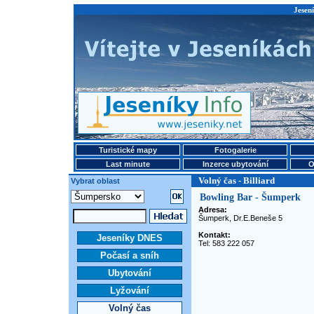
Jesení
Turistické mapy
Fotogalerie
Last minute
Inzerce ubytování
O
Volný čas - Billiard
Vybrat oblast
Bowling Bar - Šumperk
Adresa:
Šumperk, Dr.E.Beneše 5
Kontakt:
Jeseníky DNES
Tel: 583 222 057
Počasí a sníh
Ubytování
Lyžování
Volný čas