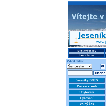
Turistické mapy
Last minute
Vybrat oblast
Jeseníky DNES
Počasí a sníh
Ubytování
Lyžování
Volný čas