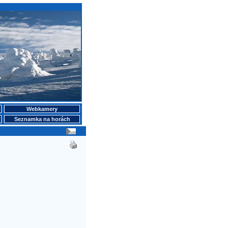
Webkamery
Seznamka na horách