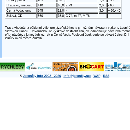
Prudký potok
465
9,0
-
1,0
- 50
Hradisko, rozcestí
410
10,0
Z 79
2,0
- 60
Černá Voda, lomy
345
12,0
-
3,0
+ 60,- 40
Žulová, ČD
360
15,0
Č 74, m 47, M 76
-
-
Trasa vhodná na půldenní výlet pro lázeňské hosty s možným návratem vlakem. Lesní ús
Slezskou Hanou - Javornicko. Je výškově dosti obtížná, ale odměnou je návštěva romant
příp. návštěva lomových jezírek u Černé Vody. Poslední úsek vede po bývalé železniční 
lomů v okolí města Žulová.
©
Jeseníky Info 2002 - 2026
info@jeseniky.net
WAP
RSS