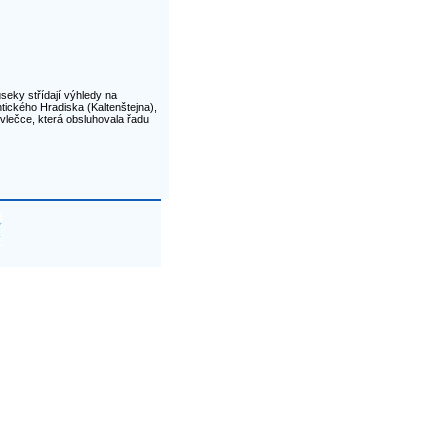
eky střídají výhledy na
ického Hradiska (Kaltenštejna),
vlečce, která obsluhovala řadu