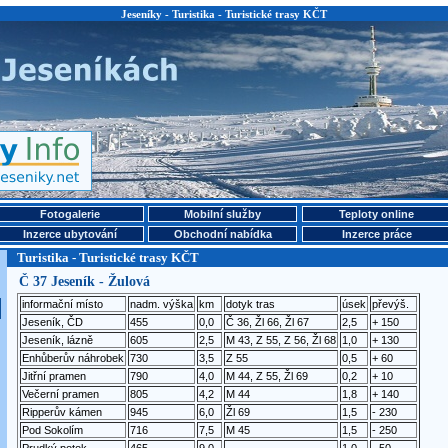
Jeseníky - Turistika - Turistické trasy KČT
Fotogalerie
Mobilní služby
Teploty online
Inzerce ubytování
Obchodní nabídka
Inzerce práce
Turistika - Turistické trasy KČT
Č 37 Jeseník - Žulová
informační místo
nadm. výška
km
dotyk tras
úsek
převýš.
Jeseník, ČD
455
0,0
Č 36, Žl 66, Žl 67
2,5
+ 150
Jeseník, lázně
605
2,5
M 43, Z 55, Z 56, Žl 68
1,0
+ 130
Enhůberův náhrobek
730
3,5
Z 55
0,5
+ 60
Jitřní pramen
790
4,0
M 44, Z 55, Žl 69
0,2
+ 10
Večerní pramen
805
4,2
M 44
1,8
+ 140
Ripperův kámen
945
6,0
Žl 69
1,5
- 230
Pod Sokolím
716
7,5
M 45
1,5
- 250