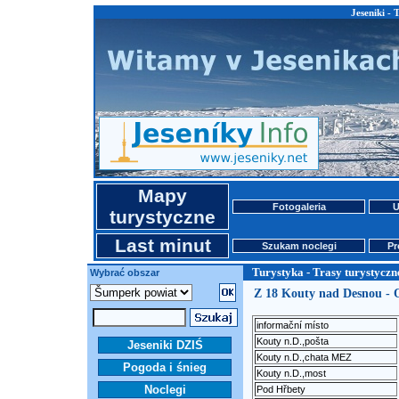
Jeseniki - 
Mapy
Fotogaleria
U
turystyczne
Last minut
Szukam noclegi
Pr
Turystyka - Trasy turystyczn
Wybrać obszar
Z 18 Kouty nad Desnou - 
informační místo
Kouty n.D.,pošta
Jeseniki DZIŚ
Kouty n.D.,chata MEZ
Pogoda i śnieg
Kouty n.D.,most
Noclegi
Pod Hřbety