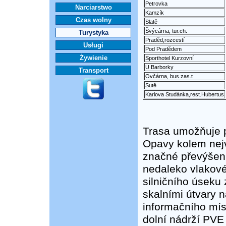
Petrovka
Narciarstwo
Kamzík
Czas wolny
Slatě
Švýcárna, tur.ch.
Turystyka
Praděd,rozcestí
Usługi
Pod Pradědem
Żywienie
Sporthotel Kurzovní
U Barborky
Transport
Ovčárna, bus.zas.t
Sutě
Karlova Studánka,rest.Hubertus
Trasa umožňuje p
Opavy kolem nejv
značné převýšení
nedaleko vlakov
silničního úseku
skalními útvary n
informačního mís
dolní nádrží PVE