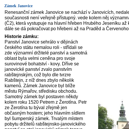
Zámek Janovice
Renesanční zámek Janovice se nachází v Janovicích, neda
současnosti není veřejně přístupný. vede kolem něj významná 
(Č2), která vystupuje na hlavní hřeben Hrubého Jeseníku až 
dále se dá pokračovat po hřebeni až na Praděd a Červenohor
Historie zámku:
Panství Janovice sehrálo v dějinách
českého státu nemalou roli - střídali se
zde významní držitelé panství a samotná
oblast byla velmi ceněna pro svoje
surovinové bohatství - kovy. Dříve se
janovické panství zvalo panstvím
rabštejnským, což bylo dle tvrzre
Rabštejn, z níž dnes zbylo několik
kamenů. Zámek Janovice byl blíže
městu Rýmařov, středisku obchodu.
Samotný zámek byl postaven někdy
kolem roku 1520 Petrem z Žerotína. Petr
ze Žerotína tu býval zřejmě jen
občasným hostem; jeho hlavním sídlem
byl šumperský zámek. Trvalým místem
pobytu držitelů rabštejnsko-janovického