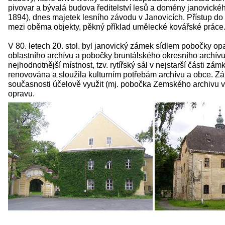
pivovar a bývalá budova ředitelství lesů a domény janovického
1894), dnes majetek lesního závodu v Janovicích. Přístup do
mezi oběma objekty, pěkný příklad umělecké kovářské práce
V 80. letech 20. stol. byl janovický zámek sídlem pobočky op
oblastního archívu a pobočky bruntálského okresního archív
nejhodnotnější místnost, tzv. rytířský sál v nejstarší části zámk
renovována a sloužila kulturním potřebám archívu a obce. Zá
současnosti účelově využit (mj. pobočka Zemského archivu 
opravu.