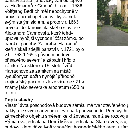
panství se stal janovický zámek teprve
za Hoffmannů z Grünbüchlu od r. 1586.
Volfgang Bedřich měl nepochybně v
úmyslu učinit opět janovický zámek
svým stálým sídlem, a proto v r. 1663
povolal do Janovic italského stavitele
Alexandra Cannevala, který tehdy
upravil nynější východní část zámku do
barokní podoby. Za hrabat Harrachů,
kteří získali zdejší panství v r. 1721 bylo
v l. 1763-1765 k původní budově
přistavěno severní a západní křídlo
zámku. Na sklonku 19. století zřídili
Harrachové za zámkem na místě
vysušených bažin nynější přírodně
krajinářský park o rozloze více než 2 ha,
známý jako severské arboretum (650 m
n. m.).
Popis stavby:
Vlastní dvouposchoďová budova zámku má tvar otevřeného
trakty a je svým nádvořím otevřena k jihovýchodu. Před výcho
zámeckého objektu směrem ke křižovatce, na níž se rozdvojuj
Rýmařova jednak na Horní Město, jednak na Starou Ves, stoj
budovy, které dříve tvořily součást hospodářského areálu z