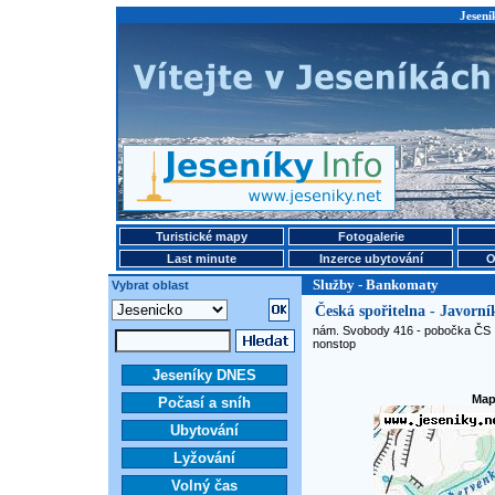
Jesení
Turistické mapy
Fotogalerie
Last minute
Inzerce ubytování
O
Služby - Bankomaty
Vybrat oblast
Česká spořitelna - Javorní
nám. Svobody 416 - pobočka ČS
nonstop
Jeseníky DNES
Map
Počasí a sníh
Ubytování
Lyžování
Volný čas