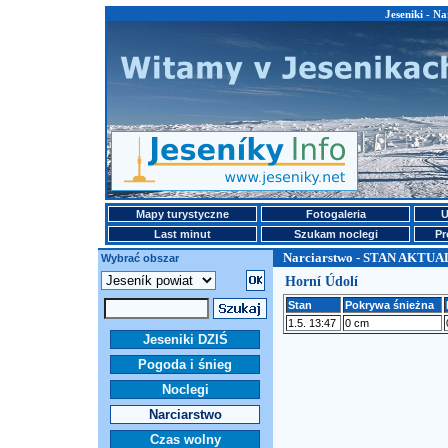
Jeseniki - 
Mapy turystyczne
Fotogaleria
U
Last minut
Szukam noclegi
Pr
Narciarstwo - STAN AKTU
Wybrać obszar
Horní Údolí
Stan
Pokrywa śnieżna
1.5. 13:47
0 cm
Jeseniki DZIŚ
Pogoda i śnieg
Noclegi
Narciarstwo
Czas wolny