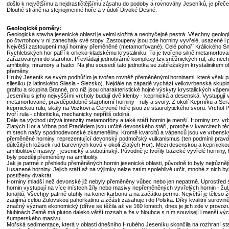
došlo k největšímu a nejdrastičtějšímu zásahu do podoby a rovnováhy Jeseníků, je přeče
Dlouhé stráně na stejnojmenné hoře a v údolí Divoké Desné.
Geologické poměry:
Geologická stavba jesenické oblasti je velmi složitá a neobyčejně pestrá. Všechny geolo
po čtvrtohory v ní zanechaly své stopy. Zastoupeny jsou zde horniny vyvřelé, usazené i
Největší zastoupení mají horniny přeměněné (metamorfované). Celé pohoří Králického Sn
Rychlebských hor patří k orlicko-kladskému krystaliniku. To je tvořeno silně metamorfov
zařazovanými do starohor. Převládají jednotvárné komplexy tzv.sněžnických rul, ale nechy
amfibolity, mramory a hadci. Na jihu sousedí tato jednotka se zábřežským krystalinikem o
přeměny.
Hrubý Jeseník se svým podhůřím je tvořen rovněž přeměněnými horninami, které však patř
silesiku (z latinského Silesia - Slezsko). Nejdále na západě vychází velkovrbenská skup
grafitu a skupina Branné, pro niž jsou charakteristické hojné výskyty krystalických váp
Jeseníku s jeho nejvyššími vrcholy budují dvě klenby - keprnická a desenská. Vystupují v
metamorfované, pravděpodobně starohorní horniny - ruly a svory. Z okolí Keprníku a Š
keprnickou rulu, skály na Vozkovi a Červené hoře jsou ze staurolytického svoru. Vrchol
tvoří rula - chloritická, mechanicky nepříliš odolná.
Dále na východ ubývá intenzity metamorfózy a také stáří hornin je menší. Horniny tzv. vr
Zlatých Hor a Vrbna pod Pradědem jsou určitě devonského stáří, protože v kvarcitech těc
místech našly spodnodevonské zkameněliny. Kromě kvarcitů a vápenců jsou ve vrbenský
přeměněné horniny, reprezentující devonský podmořský vulkanismus (ten podmínil prav
důležitých ložisek rud barevných kovů v okolí Zlatých Hor). Mezi desenskou a keprnicko
amfibolitové masivy - jesenický a sobotínský. Původně je tvořily bazické vyvřelé horniny, 
byly později přeměněny na amfibolity.
Jak je patrné z přehledu přeměněných hornin jesenické oblasti, původně to byly nejrůznějš
i usazené horniny. Jejich stáří až na výjimky nelze zatím spolehlivě určit, mnohé z nich 
postiženy dvakrát.
Horniny mladší než devonské již nebyly přeměněny vůbec nebo jen nepatrně. Uprostřed
hornin vystupují na více místech žíly nebo masivy nepřeměněných vyvřelých hornin - žul, g
tonalitů. Všechny patrně utuhly na konci karbonu a na začátku permu. Největší je těleso 
zaujímá celou Žulovskou pahorkatinu a zčásti zasahuje i do Polska. Díky kvalitní surovině,
značný význam ekonomický (dříve se těžila až ve 160 lomech, dnes je jich zde v provozu
hlubinách Země má pluton daleko větší rozsah a že v hloubce s ním souvisejí i menší výc
šumperského masivu.
Mořská sedimentace, která v oblasti dnešního Hrubého Jeseníku skončila na rozhraní st