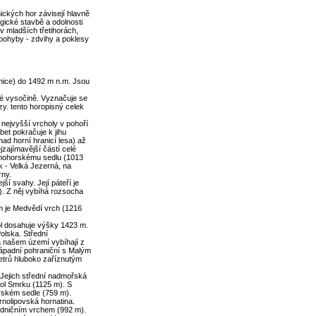
ických hor závisejí hlavně
gické stavbě a odolnosti
v mladších třetihorách,
 pohyby - zdvihy a poklesy
anice) do 1492 m n.m. Jsou
ké vysočině. Vyznačuje se
y. tento horopisný celek
nejvyšší vrcholy v pohoří
et pokračuje k jihu
d horní hranicí lesa) až
jzajímavější částí celé
enohorskému sedlu (1013
 - Velká Jezerná, na
rny.
ší svahy. Její páteří je
. Z něj vybíhá rozsocha
 je Medvědí vrch (1216
ol dosahuje výšky 1423 m.
olska. Střední
 našem území vybíhají z
západní pohraniční s Malým
etrů hluboko zaříznutým
 Jejich střední nadmořská
hol Smrku (1125 m). S
ském sedle (759 m).
rnolipovská hornatina.
udničním vrchem (992 m).