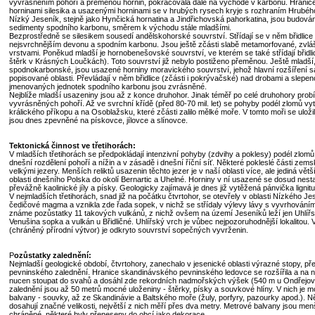
vyvrásněním pohoří a přeměnou hornin, pokračovala dále na východě v karbonu. Hrani
horninami silesika a usazenými horninami se v hrubých rysech kryje s rozhraním Hrubé
Nízký Jeseník, stejně jako Hynčická hornatina a Jindřichovská pahorkatina, jsou budo
sedimenty spodního karbonu, směrem k východu stále mladšími.
Bezprostředně se silesikem sousedí andělskohorské souvrství. Střídají se v něm břidlice
nejsvrchnějším devonu a spodním karbonu. Jsou ještě zčásti slabě metamorfované, zvláš
vrstvami. Poněkud mladší je hornobenešovské souvrství, ve kterém se také střídají břidlic
štěrk v Krásných Loučkách). Toto souvrství již nebylo postiženo přeměnou. Ještě mladší, 
spodnokarbonské, jsou usazené horniny moravického souvrství, jehož hlavní rozšíření 
popisované oblasti. Převládají v něm břidlice (zčásti i pokrývačské) nad drobami a slepen
jmenovaných jednotek spodního karbonu jsou zvrásněné.
Nejblíže mladší usazeniny jsou až z konce druhohor. Jinak téměř po celé druhohory prob
vyvrásněných pohoří. Až ve svrchní křídě (před 80-70 mil. let) se pohyby podél zlomů vyt
králického příkopu a na Osoblažsku, které zčásti zalilo mělké moře. V tomto moři se uložily 
jsou dnes zpevněné na pískovce, jílovce a slínovce.
Tektonická činnost ve třetihorách:
V mladších třetihorách se předpokládají intenzivní pohyby (zdvihy a poklesy) podél zlomů.
dnešní rozdělení pohoří a nížin a v zásadě i dnešní říční síť. Některé pokleslé části zems
velkými jezery. Menších reliktů usazenin těchto jezer je v naší oblasti více, ale jediná vě
oblasti dnešního Polska do okolí Bernartic a Uhelné. Horniny v ní usazené se dosud nestač
převážně kaolinické jíly a písky. Geologicky zajímavá je dnes již vytěžená pánvička lignit
V nejmladších třetihorách, snad již na počátku čtvrtohor, se otevřely v oblasti Nízkého J
čedičové magma a vznikla zde řada sopek, v nichž se střídaly výlevy lávy s vyvrhování
známe pozůstatky 11 takových vulkánů, z nichž ovšem na území Jeseníků leží jen Uhlířs
Venušina sopka a vulkán u Břidličné. Uhlířský vrch je vůbec nejpozoruhodnější lokalitou
(chráněný přírodní výtvor) je odkryto souvrství sopečných vyvrženin.
P
ozůstatky zalednění:
Nejmladší geologické období, čtvrtohory, zanechalo v jesenické oblasti výrazné stopy, p
pevninského zalednění. Hranice skandinávského pevninského ledovce se rozšířila a na 
nucen stoupat do svahů a dosáhl zde rekordních nadmořských výšek (540 m u Ondřejov
zalednění jsou až 50 metrů mocné uloženiny - štěrky, písky a souvkové hlíny. V nich je mo
balvany - souvky, až ze Skandinávie a Baltského moře (žuly, porfyry, pazourky apod.). N
dosahují značné velikosti, největší z nich měří přes dva metry. Metrové balvany jsou men
chráněné, některé byly přeneseny do obcí jako dekorace.