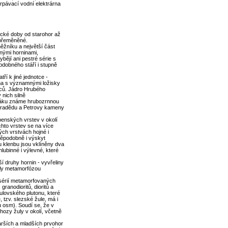
rpávací vodní elektrárna
gické doby od starohor až
 přeměněné.
ěžníku a největší část
anými horninami,
bějí ani pestré série s
bdobného stáří i stupně
í k jiné jednotce -
ina s významnými ložisky
enců. Jádro Hrubého
 nich silně
eráku známe hrubozrnnou
 Pradědu a Petrovy kameny
benských vrstev v okolí
hto vrstev se na více
ch vrstvách hojné i
děpodobně i výskyt
u klenbu jsou vklíněny dva
hlubinné i výlevné, které
í druhy hornin - vyvřeliny
byly metamorfózou
 sérií metamorfovaných
ranodioritů, dioritů a
žulovského plutonu, které
 tzv. slezské žule, má i
 osm). Soudí se, že v
hozy žuly v okolí, včetně
arších a mladších prvohor