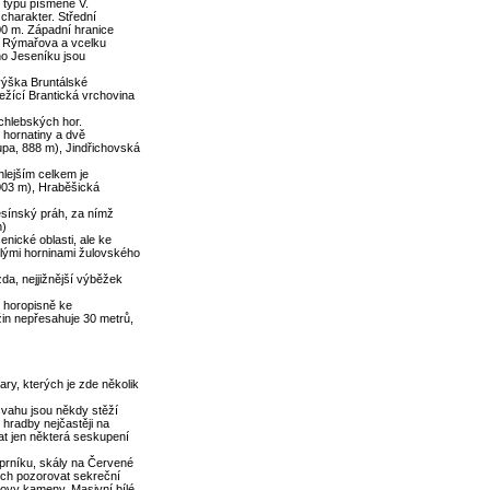
í typu písmene V.
charakter. Střední
00 m. Západní hranice
 u Rýmařova a vcelku
ho Jeseníku jsou
výška Bruntálské
ežící Brantická vrchovina
chlebských hor.
 hornatiny a dvě
upa, 888 m), Jindřichovská
lejším celkem je
003 m), Hraběšická
esínský práh, za nímž
m)
nické oblasti, ale ke
lými horninami žulovského
da, nejjižnější výběžek
 horopisně ke
žin nepřesahuje 30 metrů,
ary, kterých je zde několik
svahu jsou někdy stěží
 hradby nejčastěji na
at jen některá seskupení
prníku, skály na Červené
nich pozorovat sekreční
rovy kameny. Masivní bílé