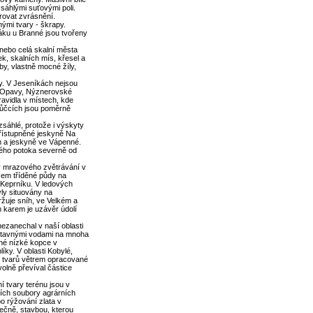
sáhlými suťovými poli.
rovat zvrásnění.
nými tvary - škrapy.
áku u Branné jsou tvořeny
 nebo celá skalní města
k, skalních mís, křesel a
by, vlastně mocné žíly,
y. V Jeseníkách nejsou
é Opavy, Nýznerovské
avidla v místech, kde
tůčcích jsou poměrně
sáhlé, protože i výskyty
řístupněné jeskyně Na
m a jeskyně ve Vápenné.
ného potoka severně od
ky mrazového zvětrávání v
em tříděné půdy na
a Keprníku. V ledových
ly situovány na
žuje sníh, ve Velkém a
 karem je uzávěr údolí
ezanechal v naší oblasti
mi tavnými vodami na mnoha
ohé nízké kopce v
íky. V oblasti Kobylé,
h tvarů větrem opracované
volně převíval částice
 tvary terénu jsou v
lích soubory agrárních
po rýžování zlata v
nečně, stavbou, kterou