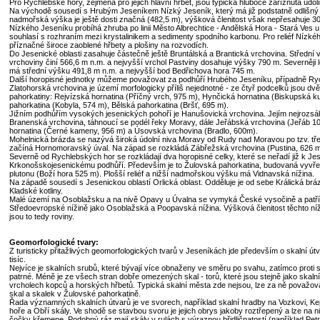
Pro Rychlebské hory, zejména pro jejich hlavní hřbet, jsou typická hluboce zaříznutá údol
Na východě sousedí s Hrubým Jeseníkem Nízký Jeseník, který má již podstatně odlišný 
nadmořská výška je ještě dosti značná (482,5 m), výšková členitost však nepřesahuje 3
Nízkého Jeseníku probíhá zhruba po linii Město Albrechtice - Andělská Hora - Stará Ves
souhlasí s rozhraním mezi krystalinikem a sedimenty spodního karbonu. Pro reliéf Nízké
příznačné široce zaoblené hřbety a plošiny na rozvodích.
Do Jesenické oblasti zasahuje částečně ještě Bruntálská a Brantická vrchovina. Střední 
vrchoviny činí 566,6 m n.m. a nejvyšší vrchol Pastviny dosahuje výšky 790 m. Severněji l
má střední výšku 491,8 m n.m. a nejvyšší bod Bedřichova hora 745 m.
Další horopisné jednotky můžeme považovat za podhůří Hrubého Jeseníku, případně Ry
Zlatohorská vrchovina je území morfologicky příliš nejednotné - ze čtyř podcelků jsou dvě
pahorkatiny: Rejvízská hornatina (Příčný vrch, 975 m), Hynčická hornatina (Biskupská k
pahorkatina (Kobyla, 574 m), Bělská pahorkatina (Bršť, 695 m).
Jižním podhůřím vysokých jesenických pohoří je Hanušovická vrchovina. Jejím nejrozsáh
Branenská vrchovina, táhnoucí se podél řeky Moravy, dále Jeřábská vrchovina (Jeřáb 1
hornatina (Černé kameny, 956 m) a Úsovská vrchovina (Bradlo, 600m).
Mohelnická brázda se nazývá široká údolní niva Moravy od Rudy nad Moravou po tzv. tř
začíná Hornomoravský úval. Na západ se rozkládá Zábřežská vrchovina (Pustina, 626 
Severně od Rychlebských hor se rozkládají dva horopisné celky, které se neřadí již k Jese
Krkonošskojesenickému podhůří. Především je to Žulovská pahorkatina, budovaná vyvře
plutonu (Boží hora 525 m). Plošší reliéf a nižší nadmořskou výšku má Vidnavská nížina.
Na západě sousedí s Jesenickou oblastí Orlická oblast. Odděluje je od sebe Králická bráz
Kladské kotliny.
Malé území na Osoblažsku a na nivě Opavy u Úvalna se vymyká České vysočině a patří
Středoevropské nížině jako Osoblažská a Poopavská nížina. Výšková členitost těchto ní
jsou to tedy roviny.
Geomorfologické tvary:
Z turisticky přitažlivých geomorfologických tvarů v Jeseníkách jde především o skalní útv
tisíc.
Nejvíce je skalních srubů, které bývají více obnaženy ve směru po svahu, zatímco proti 
patrné. Méně je ze všech stran dobře omezených skal - torů, které jsou stejně jako skalní
vrcholech kopců a horských hřbetů. Typická skalní města zde nejsou, lze za ně považov
skal a skalek v Žulovské pahorkatině.
Řada významných skalních útvarů je ve svorech, například skalní hradby na Vozkovi, Ke
hoře a Obří skály. Ve shodě se stavbou svoru je jejich obrys jakoby roztřepený a lze na 
čočky křemene. Podobný ráz mají skály v rulách s výraznou břidličnatostí (například Pet