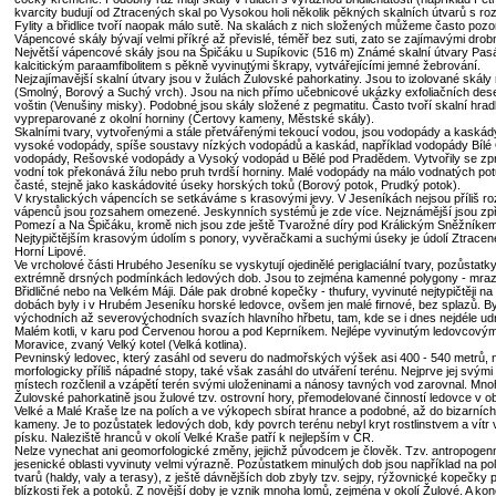
kvarcity budují od Ztracených skal po Vysokou holi několik pěkných skalních útvarů s roz
Fylity a břidlice tvoří naopak málo sutě. Na skalách z nich složených můžeme často pozo
Vápencové skály bývají velmi příkré až převislé, téměř bez suti, zato se zajímavými drob
Největší vápencové skály jsou na Špičáku u Supíkovic (516 m) Známé skalní útvary Pas
kalcitickým paraamfibolitem s pěkně vyvinutými škrapy, vytvářejícími jemné žebrování.
Nejzajímavější skalní útvary jsou v žulách Žulovské pahorkatiny. Jsou to izolované skály
(Smolný, Borový a Suchý vrch). Jsou na nich přímo učebnicové ukázky exfoliačních dese
voštin (Venušiny misky). Podobné jsou skály složené z pegmatitu. Často tvoří skalní hrad
vypreparované z okolní horniny (Čertovy kameny, Městské skály).
Skalními tvary, vytvořenými a stále přetvářenými tekoucí vodou, jsou vodopády a kaskád
vysoké vodopády, spíše soustavy nízkých vodopádů a kaskád, například vodopády Bíl
vodopády, Rešovské vodopády a Vysoký vodopád u Bělé pod Pradědem. Vytvořily se zpr
vodní tok překonává žílu nebo pruh tvrdší horniny. Malé vodopády na málo vodnatých po
časté, stejně jako kaskádovité úseky horských toků (Borový potok, Prudký potok).
V krystalických vápencích se setkáváme s krasovými jevy. V Jeseníkách nejsou příliš roz
vápenců jsou rozsahem omezené. Jeskynních systémů je zde více. Nejznámější jsou zp
Pomezí a Na Špičáku, kromě nich jsou zde ještě Tvarožné díry pod Králickým Sněžníke
Nejtypičtějším krasovým údolím s ponory, vyvěračkami a suchými úseky je údolí Ztrace
Horní Lipové.
Ve vrcholové části Hrubého Jeseníku se vyskytují ojedinělé periglaciální tvary, pozůstat
extrémně drsných podmínkách ledových dob. Jsou to zejména kamenné polygony - mraz
Břidličné nebo na Velkém Máji. Dále pak drobné kopečky - thufury, vyvinuté nejtypičtěji n
dobách byly i v Hrubém Jeseníku horské ledovce, ovšem jen malé firnové, bez splazů. By
východních až severovýchodních svazích hlavního hřbetu, tam, kde se i dnes nejdéle udr
Malém kotli, v karu pod Červenou horou a pod Keprníkem. Nejlépe vyvinutým ledovcovým
Moravice, zvaný Velký kotel (Velká kotlina).
Pevninský ledovec, který zasáhl od severu do nadmořských výšek asi 400 - 540 metrů, n
morfologicky příliš nápadné stopy, také však zasáhl do utváření terénu. Nejprve jej svý
místech rozčlenil a vzápětí terén svými uloženinami a nánosy tavných vod zarovnal. Mn
Žulovské pahorkatině jsou žulové tzv. ostrovní hory, přemodelované činností ledovce v obl
Velké a Malé Kraše lze na polích a ve výkopech sbírat hrance a podobné, až do bizarníc
kameny. Je to pozůstatek ledových dob, kdy povrch terénu nebyl kryt rostlinstvem a vítr 
písku. Naleziště hranců v okolí Velké Kraše patří k nejlepším v ČR.
Nelze vynechat ani geomorfologické změny, jejichž původcem je člověk. Tzv. antropogenní
jesenické oblasti vyvinuty velmi výrazně. Pozůstatkem minulých dob jsou například na po
tvarů (haldy, valy a terasy), z ještě dávnějších dob zbyly tzv. sejpy, rýžovnické kopečky 
blízkosti řek a potoků. Z novější doby je vznik mnoha lomů, zejména v okolí Žulové. A ko