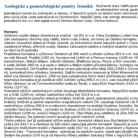
Geologické a geomorfologické poměry Jeseníků
Současné tvary reliéfu jesen
na tektonickém vývoji, geolo
jednotlivých hornin ke zvětrávání a odnosu. V hlavních rysech se dnešní terén zformoval 
jeho vývoj však i poté pokračoval ve čtvrtohorách. Největší úlohy zde sehrály tektonické
jednotlivých ker a s nimi spjatá erozní činnost tekoucí vody i činnost ledovců.
Horopis:
Výškové rozpětí oblasti Jesenicka je značné - od 201 m n.m. (řeka Osoblaha u státní hr
zde zastoupeny všechny typy reliéfu, které u nás známe, od roviny po členitou hornatinu.
Jádrem Jesenické oblasti je Hrubý Jeseník, po Krkonoších druhé nejvyšší pohoří v Čes
zaoblenými hřbety, příkrými svahy, hluboko zařezanými údolími a četnými skalními výchoz
se člení na tři podcelky.
Pradědská hornatina s výškovou členitostí až 800 metrů a střední výškou 953 m n.m. má 
na celé Moravě: Praděd (1492 m), Vysokou holi (1464 m) a Petrovy kameny (1438 m). Hřb
Kamzičníkem, Velkým Májem, Jelením hřbetem, Břidličnou horou, Pecny a Pecí (vesměs na
k sedlu Skřítek (860 m) a je spolu s Velkým a Malým kotlem přírodovědecky i turisticky ne
oblasti Jeseníků. Od Pradědu na druhou stranu pokračuje přes Malý Děd (1355) k Červ
m), komunikačnímu středisku Jeseníků. Dalším mohutným masivem je hřbet Mravenečník
němž (na Dlouhých stráních, 1350 m) byla vybudována horní nádrž přečerpávací elektrá
Keprnická hornatina je již poněkud nižší (střední výška 895,5 m n.m.), zato má ještě příkřej
hřbet, táhnoucí se od Červenohorského sedla po Šerák, s nejvyšším Keprníkem (1423 m)
Vozky (1377 m).
Podstatně nižších nadmořských výšek dosahuje Medvědská hornatina. Nejvyšším bodem
m) a Orlík (1204 m), střední nadmořská výška činí 314,8 m n.m.
Druhým největším pohořím oblasti je Králický Sněžník, jehož stejnojmenný nejvyšší vrch
Králický Sněžník je plošně nejmenším orografickým celkem ČR, zasahuje částečně i do P
nadmořskou výškou 930,9 m a celkovým charakterem se podobá Hrubému Jeseníku. Na
centrální části dva hřbety - východní se Sušinou (1321 m) a končící Sráznou (1074 m), 
Sněžníkem (1338 m), končící Klepým (1143 m). Oba hřbety jsou odděleny až přes 500 m
údolím Moravy. Na polském území dosahuje pohoří menších výšek.
Třetím velkým, byť již podstatně nižším pohořím Jesenické oblasti jsou Rychlebské hory.
výška činí 644,7 m a členitostí do 500 metrů odpovídají ploché hornatině. Nejvyšší je vrc
Králickým Sněžníkem hraničí v Kladském sedle (817 m), s Hrubým Jeseníkem v Ramzov
Severní část - Travenská hornatina - pokračuje na polském území, stejně jako jižnější Ho
Sedlem Na pomezí (576 m) je od hlavního hřbetu oddělen Sokolský hřbet s nejvyšším St