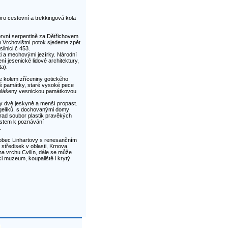
ro cestovní a trekkingová kola
 první serpentině za Dětřichovem
 Vrchovištní potok sjedeme zpět
ilnici č 453.
i a mechovými jezírky. Národní
í jesenické lidové architektury,
a).
 kolem zříceniny gotického
é památky, staré vysoké pece
yhlášeny vesnickou památkovou
y dvě jeskyně a menší propast.
ngelíků, s dochovanými domy
rad soubor plastik pravěkých
místem k poznávání
.
s obec Linhartovy s renesančním
tředisek v oblasti, Krnova.
na vrchu Cvilín, dále se může
 muzeum, koupaliště i krytý