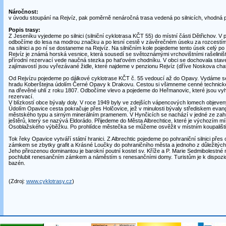
Náročnost:
v úvodu stoupání na Rejvíz, pak poměrně nenáročná trasa vedená po silnicích, vhodná p
Popis trasy:
Z Jeseníku vyjedeme po silnici (silniční cyklotrasa KČT 55) do místní části Dětřichov. V
odbočíme do lesa na modrou značku a po lesní cestě v závěrečném úseku za rozcestím
na silnici a po ní se dostaneme na Rejvíz. Na silničním kole pojedeme tento úsek celý po s
Rejvíz je známá horská vesnice, která sousedí se světoznámými vrchovištními rašeliništ
přírodní rezervací vede naučná stezka po hat'ovém chodníku. V obci se dochovala staven
zajímavostí jsou vyřezávané židle, které najdeme v penzionu Rejvíz (dříve Noskova chat
Od Rejvízu pojedeme po dálkové cyklotrase KČT č. 55 vedoucí až do Opavy. Vydáme se
hradu Koberštejna údolím Černé Opavy k Drakovu. Cestou si všimneme cenné technick
na dřevěné uhlí z roku 1807. Odbočíme vlevo a pojedeme do Heřmanovic, které jsou v
rezervací.
V blízkostí obce bývaly doly. V roce 1949 byly ve zdejších vápencových lomech objeven
Údolím Opavice cesta pokračuje přes Holčovice, jež v minulosti bývaly střediskem eva
městského typu a sirným minerálním pramenem. V Hynčicích se nachází v jedné ze zah
ještěrů, který se nazývá Eldorádo. Přijedeme do Města Albrechtice, které je výchozím 
Osoblažského výběžku. Po prohlídce městečka se můžeme osvěžit v místním koupališti
Tok řeky Opavice vytváří státní hranici. Z Albrechtic pojedeme po pohraniční silnici pře
zámkem se zbytky grafit a Krásné Loučky do pohraničního města a jednoho z důležitých s
Jeho přirozenou dominantou je barokní poutní kostel sv. Kříže a P. Marie Sedmibolestné 
pochlubit renesančním zámkem a náměstím s renesančními domy. Turistům je k dispozici
bazén.
(Zdroj:
www.cyklotrasy.cz
)