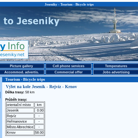
Jeseniky - Tourism - Bicycle trips
Picture gallery
Cell phone services
Temperatures
Accommod. advertis.
Commercial offer
Jobs advertising
Tourism - Bicycle trips
Výlet na kole Jeseník - Rejvíz - Krnov
Délka trasy:
58 km
Průběh trasy:
orientační místo
km
Jeseník
0.00
Rejvíz
-
Heřmanovice
-
Město Albrechtice
-
Krnov
58.00