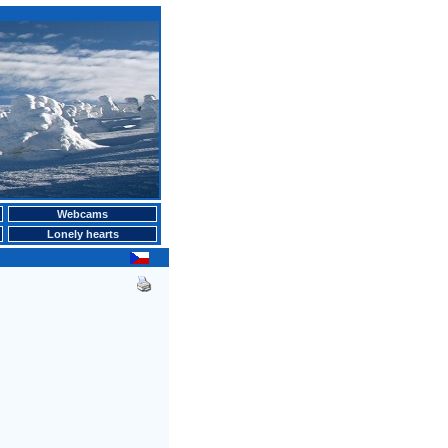
Webcams
Lonely hearts