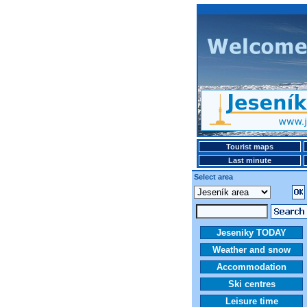
Tourist maps
Last minute
Select area
Jeseniky TODAY
Weather and snow
Accommodation
Ski centres
Leisure time