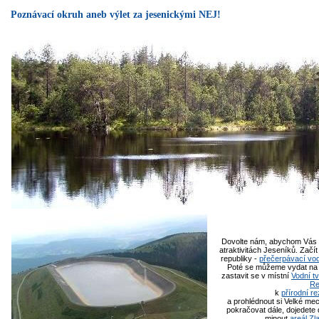
Poznávací okruh aneb výlet za jesenickými NEJ!
Dovolte nám, abychom Vás po
atraktivitách Jeseníků. Zač
republiky -
přečerpávací vod
Poté se můžeme vydat na 
zastavit se v místní
Vodní t
Re
k
přírodní re
a prohlédnout si Velké me
pokračovat dále, dojedete 
minout
areál Zl