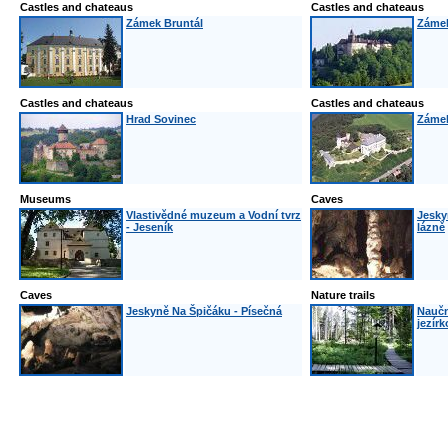
Castles and chateaus
Castles and chateaus
Zámek Bruntál
Zámek
Castles and chateaus
Castles and chateaus
Hrad Sovinec
Záme
Museums
Caves
Vlastivědné muzeum a Vodní tvrz
Jesky
- Jeseník
lázně
Caves
Nature trails
Jeskyně Na Špičáku - Písečná
Naučn
jezírk