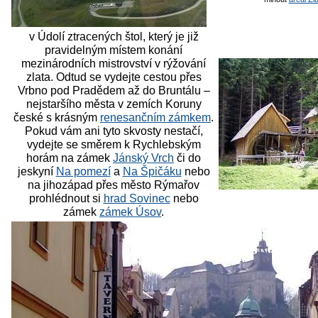
v Údolí ztracených štol, který je již
pravidelným místem konání
mezinárodních mistrovství v rýžování
zlata. Odtud se vydejte cestou přes
Vrbno pod Pradědem až do Bruntálu –
nejstaršího města v zemích Koruny
české s krásným
renesančním zámkem
.
Pokud vám ani tyto skvosty nestačí,
vydejte se směrem k Rychlebským
horám na zámek
Jánský Vrch
či do
jeskyní
Na pomezí
a
Na Špičáku
nebo
na jihozápad přes město Rýmařov
prohlédnout si
hrad Sovinec
nebo
zámek
zámek Úsov
.