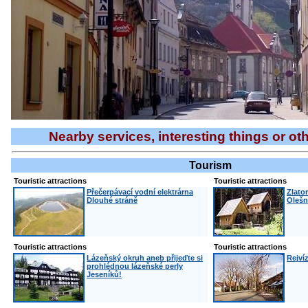
Nearby services, interesting things or ot
Tourism
Touristic attractions
Touristic attractions
Přečerpávací vodní elektrárna
Zlato
Dlouhé stráně
Olešn
Touristic attractions
Touristic attractions
Lázeňský okruh aneb přijeďte si
Rejví
prohlédnou lázeňské perly
Jeseníků!