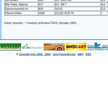
Na výsluní
610
4,5
Mm 135
2,0
Bílý Potok, hájovna
617
6,5
M 7
4,0
Dykova lovecká ch.
832
10,5
-
2,0
Pásmo Orlíka
1005
12,5
Z 53,Žl 70
-
(zdroj: Jeseníky – Turistický průvodce ČSFR, Olympia, 1991)
©
Jeseníky Info 2002 - 2026
info@jeseniky.net
WAP
RSS