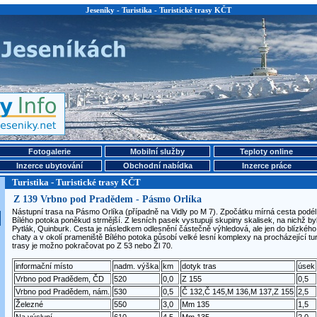
Jeseníky - Turistika - Turistické trasy KČT
Fotogalerie
Mobilní služby
Teploty online
Inzerce ubytování
Obchodní nabídka
Inzerce práce
Turistika - Turistické trasy KČT
Z 139 Vrbno pod Pradědem - Pásmo Orlíka
Nástupní trasa na Pásmo Orlíka (případně na Vidly po M 7). Zpočátku mírná cesta podél
Bílého potoka poněkud strmější. Z lesních pasek vystupují skupiny skalisek, na nichž b
Pytlák, Quinburk. Cesta je následkem odlesnění částečně výhledová, ale jen do blízkého o
chaty a v okolí prameniště Bílého potoka působí velké lesní komplexy na procházející tu
trasy je možno pokračovat po Z 53 nebo Žl 70.
informační místo
nadm. výška
km
dotyk tras
úsek
Vrbno pod Pradědem, ČD
520
0,0
Z 155
0,5
Vrbno pod Pradědem, nám.
530
0,5
Č 132,Č 145,M 136,M 137,Z 155
2,5
Železné
550
3,0
Mm 135
1,5