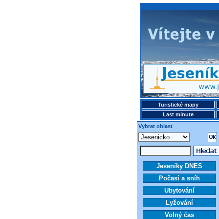
Turistické mapy
Last minute
Vybrat oblast
Jeseníky DNES
Počasí a sníh
Ubytování
Lyžování
Volný čas