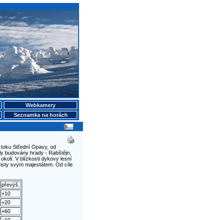
Webkamery
Seznamka na horách
 toku Střední Opavy, od
yly budovány hrady - Rabštějn,
kolí. V blízkosti dykovy lesní
risty svým majestátem. Od cíle
převýš.
+10
+20
+60