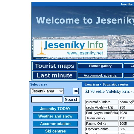
Jeseniky 
Tourist maps
Picture gallery
Ce
Last minute
Accommod. advertis.
Tourism - Touristic routes
Select area
Žl 70 sedlo Videlský kříž -
informační místo
nadm. vý
sedlo Videlský kříž
930
Jeseniky TODAY
Pod Lysým, studánka
1020
Weather and snow
Jelení loučky
1113
Accommodation
Pásmo Orlíka
1005
Opavská chata
885
Ski centres