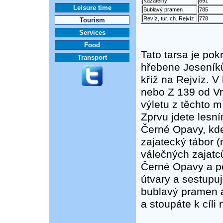
Kazatelny
891
Leisure time
Bublavý pramen
785
Revíz, tur. ch. Rejvíz
778
Tourism
Services
Food
Tato tarsa je po
Transport
hřebene Jeseníků
kříž na Rejvíz. 
nebo Z 139 od V
výletu z těchto mí
Zprvu jdete lesn
Černé Opavy, kde
zajatecký tábor (
válečných zajatců
Černé Opavy a po
útvary a sestupuj
bublavý pramen a
a stoupáte k cíli 