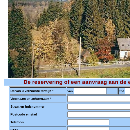
De reservering of een aanvraag aan de e
De van u verzochte termijn *
Van
Tot
Voornaam en achternaam *
Straat en huisnummer
Postcode en stad
Telefoon