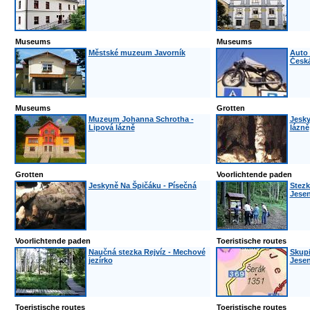
Museums
Museums
Městské muzeum Javorník
Auto
Česká
Museums
Grotten
Muzeum Johanna Schrotha -
Jesky
Lipová lázně
lázně
Grotten
Voorlichtende paden
Jeskyně Na Špičáku - Písečná
Stezk
Jesen
Voorlichtende paden
Toeristische routes
Naučná stezka Rejvíz - Mechové
Skupi
jezírko
Jesení
Toeristische routes
Toeristische routes