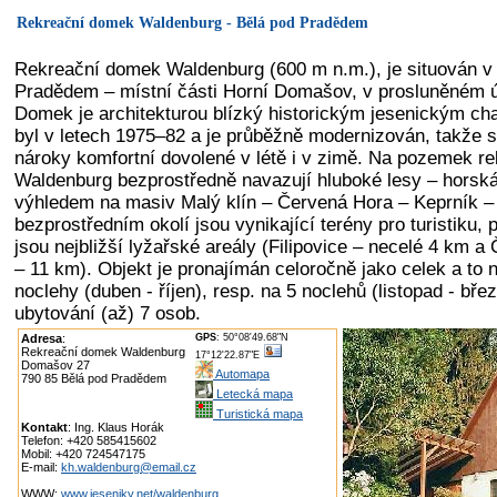
Rekreační domek Waldenburg - Bělá pod Pradědem
Rekreační domek Waldenburg (600 m n.m.), je situován v 
Pradědem – místní části Horní Domašov, v prosluněném úd
Domek je architekturou blízký historickým jesenickým c
byl v letech 1975–82 a je průběžně modernizován, takže 
nároky komfortní dovolené v létě i v zimě. Na pozemek 
Waldenburg bezprostředně navazují hluboké lesy – horsk
výhledem na masiv Malý klín – Červená Hora – Keprník –
bezprostředním okolí jsou vynikající terény pro turistiku,
jsou nejbližší lyžařské areály (Filipovice – necelé 4 km 
– 11 km). Objekt je pronajímán celoročně jako celek a to
noclehy (duben - říjen), resp. na 5 noclehů (listopad - bř
ubytování (až) 7 osob.
Adresa
:
GPS
: 50°08'49.68"N
Rekreační domek Waldenburg
17°12'22.87"E
Domašov 27
Automapa
790 85 Bělá pod Pradědem
Letecká mapa
Turistická mapa
Kontakt
: Ing. Klaus Horák
Telefon: +420 585415602
Mobil: +420 724547175
E-mail:
kh.waldenburg@email.cz
WWW:
www.jeseniky.net/waldenburg