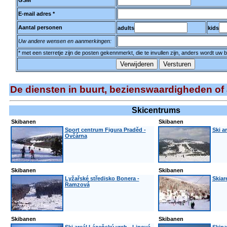
GSM
E-mail adres *
Aantal personen
adults
kids
Uw andere wensen en aanmerkingen:
* met een sterretje zijn de posten gekennmerkt, die te invullen zijn, anders wordt uw 
De diensten in buurt, bezienswaardigheden of
Skicentrums
Skibanen
Skibanen
Sport centrum Figura Praděd -
Ski a
Ovčárna
Skibanen
Skibanen
Lyžařské středisko Bonera -
Skiar
Ramzová
Skibanen
Skibanen