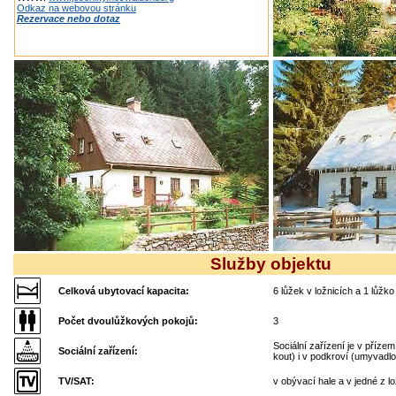
Odkaz na webovou stránku
Rezervace nebo dotaz
Služby objektu
Celková ubytovací kapacita:
6 lůžek v ložnicích a 1 lůžk
Počet dvoulůžkových pokojů:
3
Sociální zařízení je v příz
Sociální zařízení:
kout) i v podkroví (umyvadlo
TV/SAT:
v obývací hale a v jedné z lo