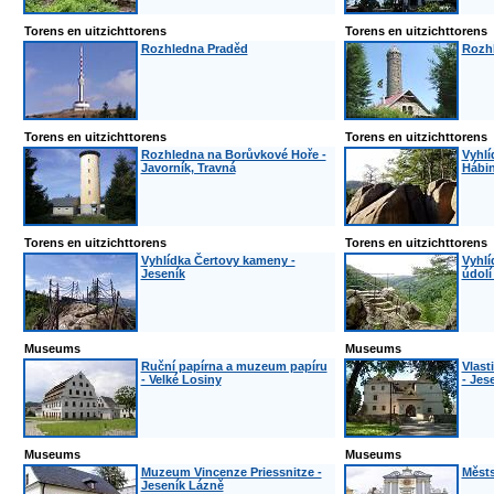
Torens en uitzichttorens
Torens en uitzichttorens
Rozhledna Praděd
Rozhl
Torens en uitzichttorens
Torens en uitzichttorens
Rozhledna na Borůvkové Hoře -
Vyhlí
Javorník, Travná
Hábin
Torens en uitzichttorens
Torens en uitzichttorens
Vyhlídka Čertovy kameny -
Vyhlí
Jeseník
údolí
Museums
Museums
Ruční papírna a muzeum papíru
Vlast
- Velké Losiny
- Jes
Museums
Museums
Muzeum Vincenze Priessnitze -
Městs
Jeseník Lázně