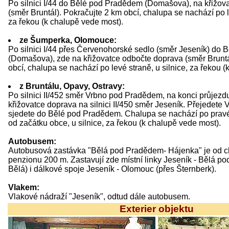
Po silnici I/44 do Bělé pod Pradědem (Domašova), na křižov
(směr Bruntál). Pokračujte 2 km obcí, chalupa se nachází po le
za řekou (k chalupě vede most).
ze Šumperka, Olomouce:
Po silnici I/44 přes Červenohorské sedlo (směr Jeseník) do
(Domašova), zde na křižovatce odbočte doprava (směr Bruntá
obcí, chalupa se nachází po levé straně, u silnice, za řekou 
z Bruntálu, Opavy, Ostravy:
Po silnici II/452 směr Vrbno pod Pradědem, na konci průjez
křižovatce doprava na silnici II/450 směr Jeseník. Přejedete 
sjedete do Bělé pod Pradědem. Chalupa se nachází po pravé
od začátku obce, u silnice, za řekou (k chalupě vede most).
Autobusem:
Autobusová zastávka "Bělá pod Pradědem- Hájenka" je od c
penzionu 200 m. Zastavují zde místní linky Jeseník - Bělá p
Bělá) i dálkové spoje Jeseník - Olomouc (přes Šternberk).
Vlakem:
Vlakové nádraží "Jeseník", odtud dále autobusem.
Exterier objektu