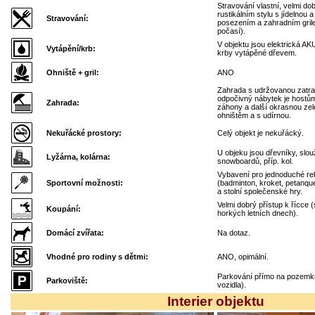
Stravování vlastní, velmi d
rustikálním stylu s jídelnou 
Stravování:
posezením a zahradním grilem
počasí).
V objektu jsou elektrická A
Vytápění/krb:
krby vytápěné dřevem.
Ohniště + gril:
ANO
Zahrada s udržovanou zatra
odpočivný nábytek je hostům 
Zahrada:
záhony a další okrasnou z
ohništěm a s udírnou.
Nekuřácké prostory:
Celý objekt je nekuřácký.
U objeku jsou dřevníky, slouží
Lyžárna, kolárna:
snowboardů, příp. kol.
Vybavení pro jednoduché re
Sportovní možnosti:
(badminton, kroket, petanque)
a stolní společenské hry.
Velmi dobrý přístup k řícce 
Koupání:
horkých letních dnech).
Domácí zvířata:
Na dotaz.
Vhodné pro rodiny s dětmi:
ANO, opimální.
Parkování přímo na pozemku
Parkoviště:
vozidla).
Interier objektu