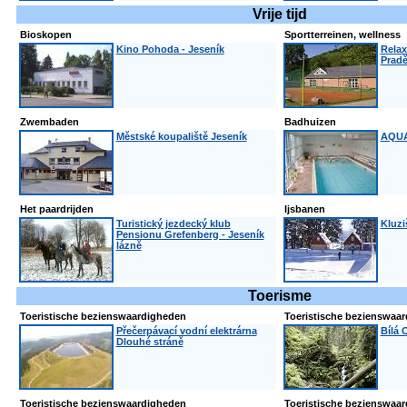
Vrije tijd
Bioskopen
Sportterreinen, wellness
Kino Pohoda - Jeseník
Relax
Prad
Zwembaden
Badhuizen
Městské koupaliště Jeseník
AQUA
Het paardrijden
Ijsbanen
Turistický jezdecký klub
Kluzi
Pensionu Grefenberg - Jeseník
lázně
Toerisme
Toeristische bezienswaardigheden
Toeristische bezienswaa
Přečerpávací vodní elektrárna
Bílá 
Dlouhé stráně
Toeristische bezienswaardigheden
Toeristische bezienswaa