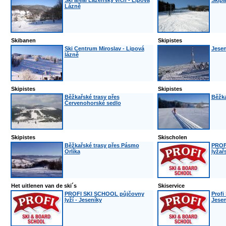
Ski areál Lázeňský vrch - Lipová
Skipa
Lázně
Skibanen
Skipistes
Ski Centrum Miroslav - Lipová
Jesen
lázně
Skipistes
Skipistes
Běžkařské trasy přes
Běžka
Červenohorské sedlo
Skipistes
Skischolen
Běžkařské trasy přes Pásmo
PROF
Orlíka
lyžař
Het uitlenen van de ski´s
Skiservice
PROFI SKI SCHOOL půjčovny
Profi
lyží - Jeseníky
Jesen