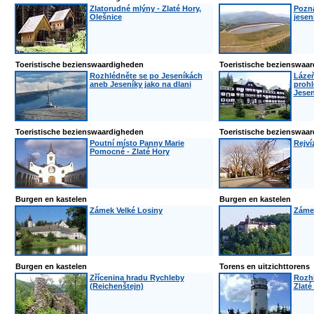
Zlatorudné mlýny - Zlaté Hory,
Pozná
Olešnice
jesen
Toeristische bezienswaardigheden
Toeristische bezienswaa
Rozhlédněte se po Jeseníkách
Lázeň
aneb Jeseníky jako na dlani
prohl
Jesen
Toeristische bezienswaardigheden
Toeristische bezienswaa
Poutní místo Panny Marie
Rejví
Pomocné - Zlaté Hory
Burgen en kastelen
Burgen en kastelen
Zámek Velké Losiny
Zámek
Burgen en kastelen
Torens en uitzichttorens
Zřícenina hradu Rychleby
Rozhl
(Reichenštejn)
Zlaté