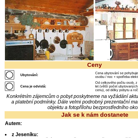
Ceny
Cena ubytování se pohybuje 
Ubytování:
osobu / noc + spotřeba elekt
Od celkového počtu osob, z to
Cena je odvislá:
let (větší počet ubytovaných
cenu), od délky pobytu a ro
Konkrétním zájemcům o pobyt poskytneme na vyžádání aktuá
a platební podmínky. Dále velmi podrobný prezentační mat
objektu a fotopřílohu bezprostředního okol
Jak se k nám dostanete
Autem:
z Jeseníku: