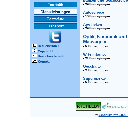
Banken und Wechselstu
Touristik
- 29 Eintragungen
Dienstleistungen
Autoservice
- 10 Eintragungen
Gaststätte
Apotheken
Transport
- 29 Eintragungen
Optik, Kosmetik und
Massage »
Besucherbuch
- 5 Eintragungen
Copyright
WiFi internet
Besucherstatistik
- 21 Eintragungen
Kontakt
Geschäfte
- 2 Eintragungen
Supermärkte
- 5 Eintragungen
©
Jeseníky Info 2002 