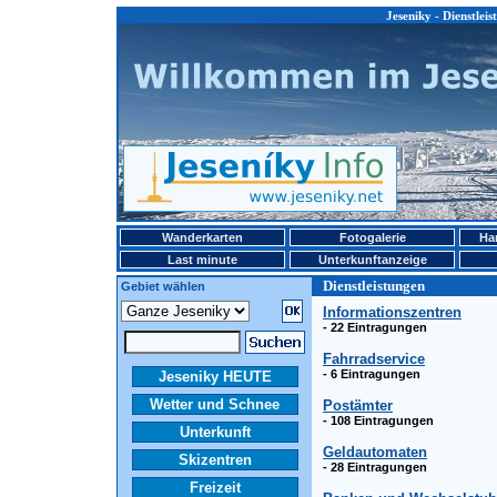
Jeseniky - Dienstlei
Wanderkarten
Fotogalerie
Ha
Last minute
Unterkunftanzeige
Dienstleistungen
Gebiet wählen
Informationszentren
- 22 Eintragungen
Fahrradservice
- 6 Eintragungen
Jeseniky HEUTE
Wetter und Schnee
Postämter
- 108 Eintragungen
Unterkunft
Geldautomaten
Skizentren
- 28 Eintragungen
Freizeit