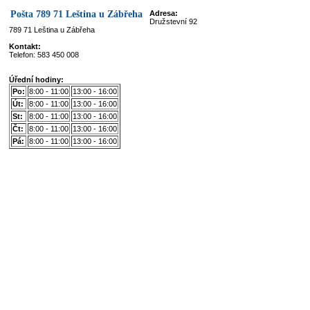
Pošta 789 71 Leština u Zábřeha
Adresa:
Družstevní 92
789 71 Leština u Zábřeha
Kontakt:
Telefon: 583 450 008
Úřední hodiny:
Po:
8:00 - 11:00
13:00 - 16:00
Út:
8:00 - 11:00
13:00 - 16:00
St:
8:00 - 11:00
13:00 - 16:00
Čt:
8:00 - 11:00
13:00 - 16:00
Pá:
8:00 - 11:00
13:00 - 16:00