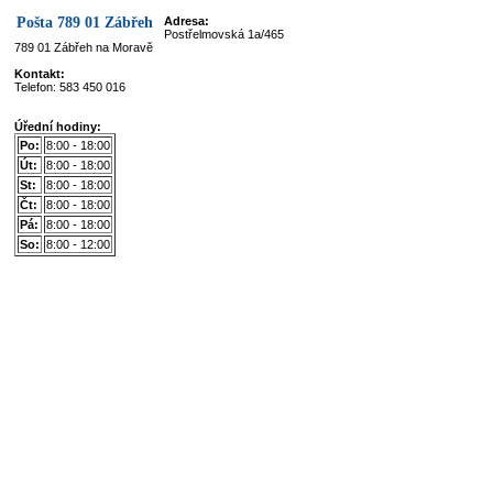
Pošta 789 01 Zábřeh
Adresa:
Postřelmovská 1a/465
789 01 Zábřeh na Moravě
Kontakt:
Telefon: 583 450 016
Úřední hodiny:
Po:
8:00 - 18:00
Út:
8:00 - 18:00
St:
8:00 - 18:00
Čt:
8:00 - 18:00
Pá:
8:00 - 18:00
So:
8:00 - 12:00