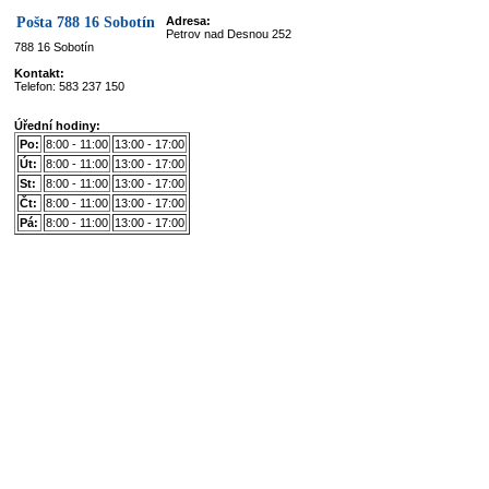
Pošta 788 16 Sobotín
Adresa:
Petrov nad Desnou 252
788 16 Sobotín
Kontakt:
Telefon: 583 237 150
Úřední hodiny:
Po:
8:00 - 11:00
13:00 - 17:00
Út:
8:00 - 11:00
13:00 - 17:00
St:
8:00 - 11:00
13:00 - 17:00
Čt:
8:00 - 11:00
13:00 - 17:00
Pá:
8:00 - 11:00
13:00 - 17:00