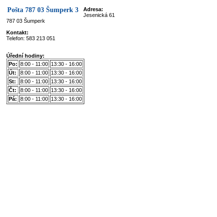
Pošta 787 03 Šumperk 3
Adresa:
Jesenická 61
787 03 Šumperk
Kontakt:
Telefon: 583 213 051
Úřední hodiny:
Po:
8:00 - 11:00
13:30 - 16:00
Út:
8:00 - 11:00
13:30 - 16:00
St:
8:00 - 11:00
13:30 - 16:00
Čt:
8:00 - 11:00
13:30 - 16:00
Pá:
8:00 - 11:00
13:30 - 16:00