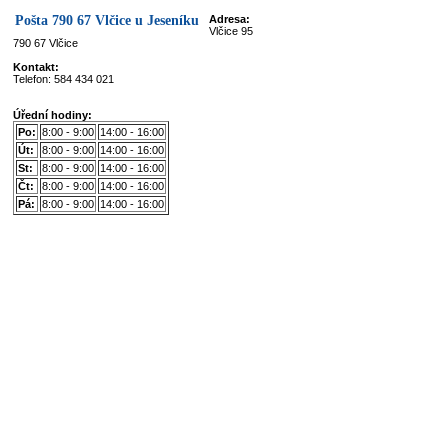
Pošta 790 67 Vlčice u Jeseníku
Adresa:
Vlčice 95
790 67 Vlčice
Kontakt:
Telefon: 584 434 021
Úřední hodiny:
Po:
8:00 - 9:00
14:00 - 16:00
Út:
8:00 - 9:00
14:00 - 16:00
St:
8:00 - 9:00
14:00 - 16:00
Čt:
8:00 - 9:00
14:00 - 16:00
Pá:
8:00 - 9:00
14:00 - 16:00