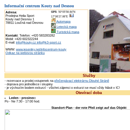
Informační centrum Kouty nad Desnou
Adresa
:
GPS
: 50°05'58.84"N
Prodejna Helia Sport
17°06'27.86"E
Kouty nad Desnou 1
Automapa
78811 Loučná nad Desnou
Letecká mapa
Turistická mapa
Kontakt
: Telefon: +420 583283282
Mobil: +420 602322244
E-mail:
info@kouty.cz info@k3-sport.cz
WWW:
www.jeseniky.net/infocentrum-kouty
Odkaz na webovou stránku
Služby
- rezervace a prodej vstupenek na
přečerpávací elektrárnu Dlouhé Stráně
- doprava pro jednotlivce i skupiny
- je výchozím bodem exkurzí - všichni zájemci o exkurzi se musí vždy hlásit v IC!
Otevírací doba
Leden - prosinec:
Po - Ne 7:30 - 17:00 hod.
Standort-Plan - der rote Pfeil zeigt auf das Objekt