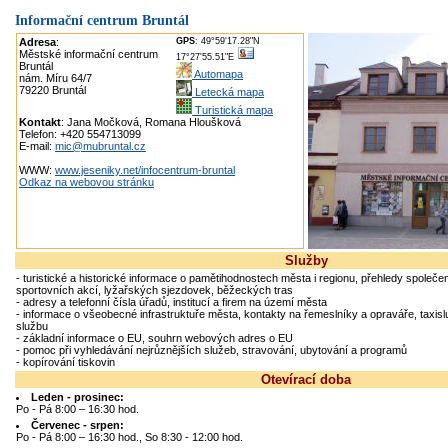
Informační centrum Bruntál
Adresa
:
GPS
: 49°59'17.28"N
Městské informační centrum
17°27'55.51"E
Bruntál
Automapa
nám. Míru 64/7
79220 Bruntál
Letecká mapa
Turistická mapa
Kontakt
: Jana Močková, Romana Hloušková
Telefon: +420 554713099
E-mail:
mic@mubruntal.cz
WWW:
www.jeseniky.net/infocentrum-bruntal
Odkaz na webovou stránku
Služby
- turistické a historické informace o pamětihodnostech města i regionu, přehledy společe
sportovních akcí, lyžařských sjezdovek, běžeckých tras
- adresy a telefonní čísla úřadů, institucí a firem na území města
- informace o všeobecné infrastruktuře města, kontakty na řemeslníky a opraváře, taxisl
službu
- základní informace o EU, souhrn webových adres o EU
- pomoc při vyhledávání nejrůznějších služeb, stravování, ubytování a programů
- kopírování tiskovin
Otevírací doba
Leden - prosinec:
Po - Pá 8:00 – 16:30 hod.
Červenec - srpen:
Po - Pá 8:00 – 16:30 hod., So 8:30 - 12:00 hod.