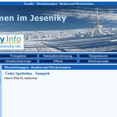
Jeseniky - Dienstleistungen - Banken und Wechselstuben
Fotogalerie
Handydienstleistung.
Temperaturen
Unterkunftanzeige
Offerte
Arbeitsanzeige
Dienstleistungen - Banken und Wechselstuben
Česká Spořitelna - Šumperk
Hlavní třída 25, bankomat