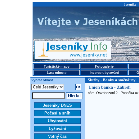
Jeseníky 
Turistické mapy
Fotogalerie
Last minute
Inzerce ubytování
O
Služby - Banky a směnárny
Vybrat oblast
Union banka - Zábřeh
nám. Osvobození 2 - Pobočka uza
Jeseníky DNES
Počasí a sníh
Ubytování
Lyžování
Volný čas