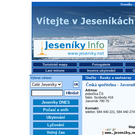
Jeseníky 
Turistické mapy
Fotogalerie
Last minute
Inzerce ubytování
O
Služby - Banky a směnárny
Vybrat oblast
Česká spořitelna - Javorní
Adresa:
pobočka ČS
Nám. Svobody 416
Javorník 790 70
Jeseníky DNES
Kontakt:
Počasí a sníh
telefon: 584 440 221, 584 440 274
Ubytování
Lyžování
Map
Volný čas