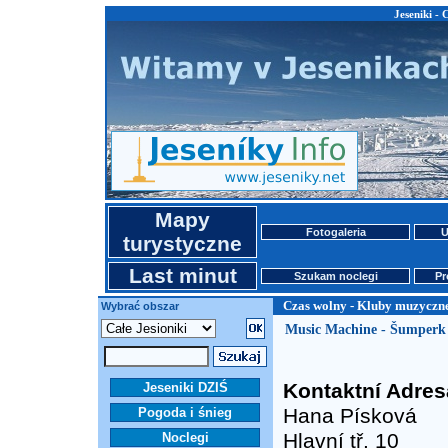
Jeseniki -
Mapy
Fotogaleria
U
turystyczne
Last minut
Szukam noclegi
Pr
Czas wolny - Kluby muzyczn
Wybrać obszar
Music Machine - Šumperk
Kontaktní Adres
Jeseniki DZIŚ
Hana Písková
Pogoda i śnieg
Hlavní tř. 10
Noclegi