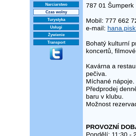
787 01 Šumperk
Narciarstwo
Czas wolny
Mobil: 777 662 7
Turystyka
e-mail:
hana.pis
Usługi
Żywienie
Bohatý kulturní 
Transport
koncertů, filmové
Kavárna a restau
pečiva.
Míchané nápoje.
Předprodej denn
baru v klubu.
Možnost rezervac
PROVOZNÍ DOB
Pondělí: 11:30 - 