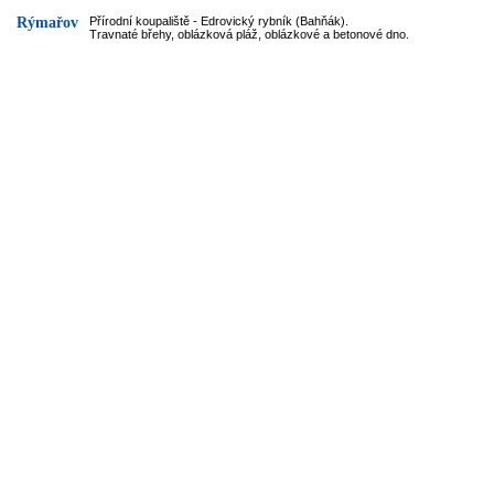
Rýmařov
Přírodní koupaliště - Edrovický rybník (Bahňák).
Travnaté břehy, oblázková pláž, oblázkové a betonové dno.