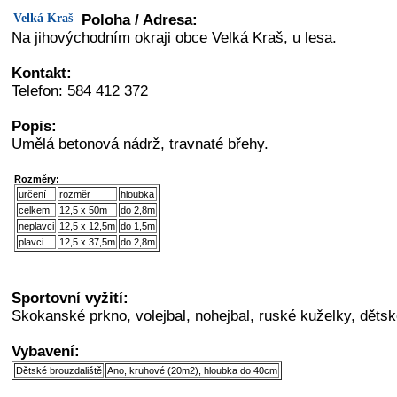
Velká Kraš
Poloha / Adresa:
Na jihovýchodním okraji obce Velká Kraš, u lesa.
Kontakt:
Telefon: 584 412 372
Popis:
Umělá betonová nádrž, travnaté břehy.
Rozměry:
určení
rozměr
hloubka
celkem
12,5 x 50m
do 2,8m
neplavci
12,5 x 12,5m
do 1,5m
plavci
12,5 x 37,5m
do 2,8m
Sportovní vyžití:
Skokanské prkno, volejbal, nohejbal, ruské kuželky, dětské
Vybavení:
Dětské brouzdaliště
Ano, kruhové (20m2), hloubka do 40cm