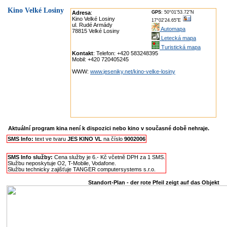
Kino Velké Losiny
Adresa
:
GPS
: 50°01'53.72"N
Kino Velké Losiny
17°02'24.65"E
ul. Rudé Armády
Automapa
78815 Velké Losiny
Letecká mapa
Turistická mapa
Kontakt
: Telefon: +420 583248395
Mobil: +420 720405245
WWW:
www.jeseniky.net/kino-velke-losiny
Aktuální program kina není k dispozici nebo kino v současné době nehraje.
SMS Info:
text ve tvaru
JES KINO VL
na číslo
9002006
SMS Info služby:
Cena služby je 6.- Kč včetně DPH za 1 SMS.
Službu neposkytuje O2, T-Mobile, Vodafone.
Službu technicky zajišťuje TANGER computersystems s.r.o.
Standort-Plan - der rote Pfeil zeigt auf das Objekt